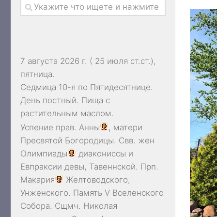
7 августа 2026 г. ( 25 июля ст.ст.),
пятница.
Седмица 10-я по Пятидесятнице.
День постный.
Пища с
растительным маслом.
Успение прав.
Анны
, матери
Пресвятой Богородицы. Свв. жен
Олимпиады
диакониссы и
Евпраксии
девы, Тавеннской. Прп.
Макария
Желтоводского,
Унженского. Память
V Вселенского
Собора
. Сщмч.
Николая