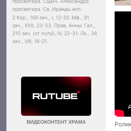
пресвитера. Сщмч.
Александра
пресвитера. Св.
Ираиды
исп.
2 Кор., 169 зач., I, 12-20.
Мф., 91
зач., XXII, 23-33.
Прав. Анны:
Гал.,
210 зач. (от полу́), IV, 22-31.
Лк., 36
зач., VIII, 16-21.
ВИДЕОКОНТЕНТ ХРАМА
Ролик