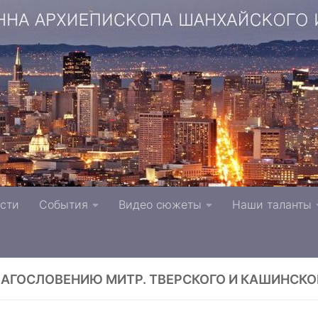
копа Шанхайского и Сан-Францисского г. Тверь п
сти
События
Видео сюжеты
Наши таланты
вной Церкви
ЛАГОСЛОВЕНИЮ МИТР. ТВЕРСКОГО И КАШИНСК