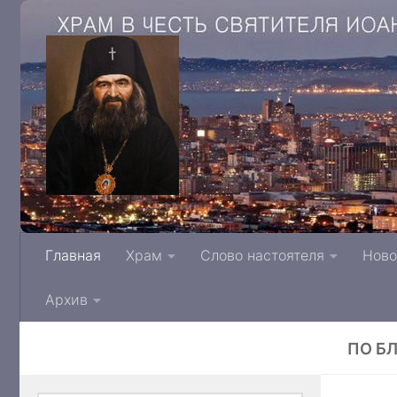
Храм в честь святителя Иоанна Архиепис
Главная
Храм
Слово настоятеля
Ново
Тверской митрополии Русской Правосла
Архив
ПО Б