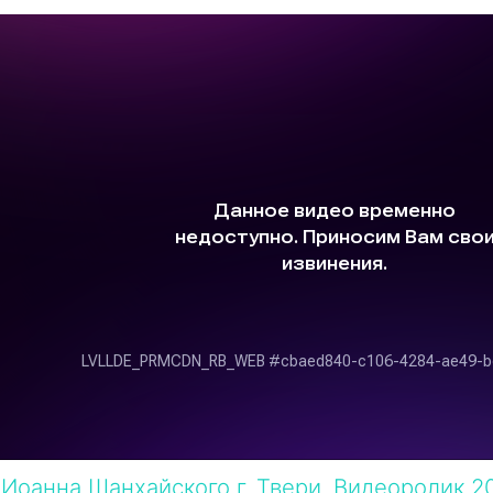
Иоанна Шанхайского г. Твери. Видеоролик 20