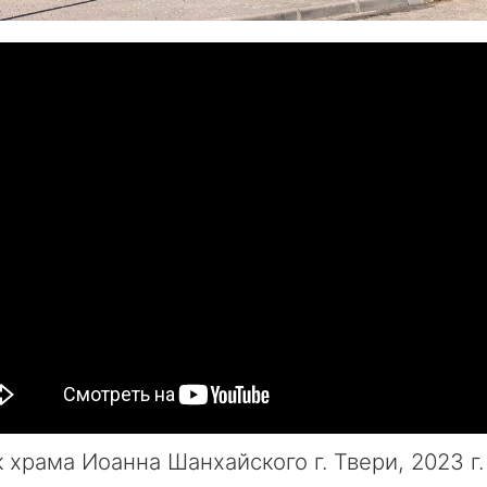
 храма Иоанна Шанхайского г. Твери, 2023 г.