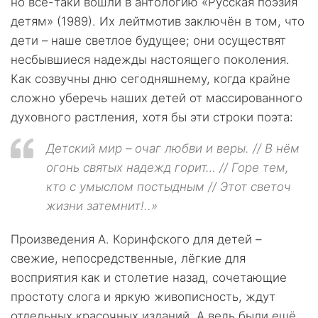
но всё-таки вошли в антологию «Русская поэзия
детям» (1989). Их лейтмотив заключён в том, что
дети – наше светлое будущее; они осуществят
несбывшиеся надежды настоящего поколения.
Как созвучны дню сегодняшнему, когда крайне
сложно уберечь наших детей от массированного
духовного растления, хотя бы эти строки поэта:
Детский мир – очаг любви и веры. // В нём
огонь святых надежд горит… // Горе тем,
кто с умыслом постыдным // Этот светоч
жизни затемнит!..»
Произведения А. Коринфского для детей –
свежие, непосредственные, лёгкие для
восприятия как и столетие назад, сочетающие
простоту слога и яркую живописность, ждут
отдельных красочных изданий. А ведь были ещё