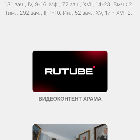
131 зач., IV, 9-16.
Мф., 72 зач., XVII, 14-23.
Вмч.:
2
Тим., 292 зач., II, 1-10.
Ин., 52 зач., XV, 17 - XVI, 2.
ВИДЕОКОНТЕНТ ХРАМА