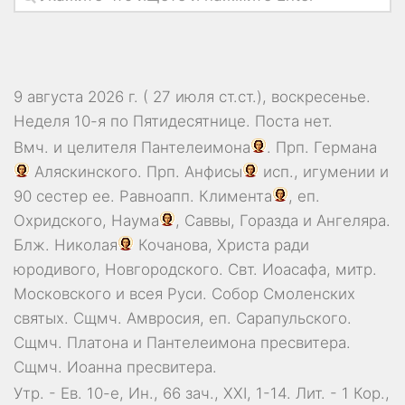
9 августа 2026 г. ( 27 июля ст.ст.), воскресенье.
Неделя 10-я по Пятидесятнице.
Поста нет.
Вмч. и целителя
Пантелеимона
. Прп.
Германа
Аляскинского. Прп.
Анфисы
исп., игумении и
90 сестер ее. Равноапп.
Климента
, еп.
Охридского,
Наума
,
Саввы
,
Горазда
и
Ангеляра
.
Блж.
Николая
Кочанова, Христа ради
юродивого, Новгородского. Свт.
Иоасафа
, митр.
Московского и всея Руси.
Собор Смоленских
святых
. Сщмч.
Амвросия
, еп. Сарапульского.
Сщмч.
Платона
и
Пантелеимона
пресвитера.
Сщмч.
Иоанна
пресвитера.
Утр. - Ев. 10-е,
Ин., 66 зач., XXI, 1-14.
Лит. -
1 Кор.,