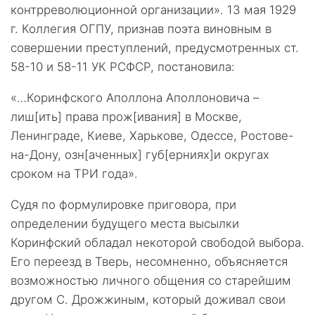
контрреволюционной организации». 13 мая 1929
г. Коллегия ОГПУ, признав поэта виновным в
совершении преступлений, предусмотренных ст.
58-10 и 58-11 УК РСФСР, постановила:
«…Коринфского Аполлона Аполлоновича –
лиш[ить] права прож[ивания] в Москве,
Ленинграде, Киеве, Харькове, Одессе, Ростове-
на-Дону, озн[аченных] губ[ерниях]и округах
сроком на ТРИ года».
Судя по формулировке приговора, при
определении будущего места высылки
Коринфский обладал некоторой свободой выбора.
Его переезд в Тверь, несомненно, объясняется
возможностью личного общения со старейшим
другом С. Дрожжиным, который доживал свои