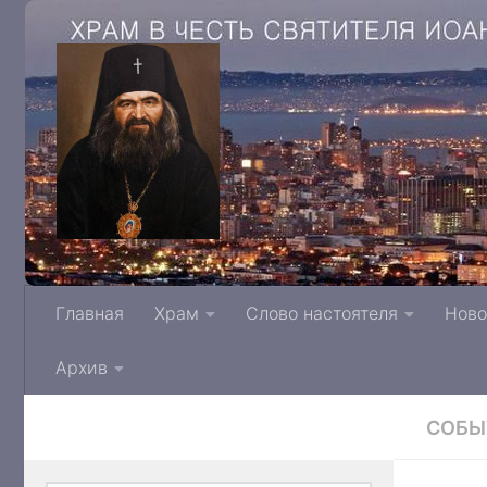
Храм в честь святителя Иоанна Архиепис
Главная
Храм
Слово настоятеля
Ново
Тверской митрополии Русской Правосла
Архив
СОБЫ