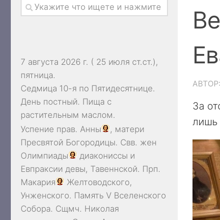
Ве
Ев
7 августа 2026 г. ( 25 июля ст.ст.),
пятница.
АВТОР
Седмица 10-я по Пятидесятнице.
День постный.
Пища с
За от
растительным маслом.
лишь
Успение прав.
Анны
, матери
Пресвятой Богородицы. Свв. жен
Олимпиады
диакониссы и
Евпраксии
девы, Тавеннской. Прп.
Макария
Желтоводского,
Унженского. Память
V Вселенского
Собора
. Сщмч.
Николая