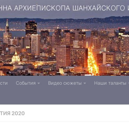
копа Шанхайского и Сан-Францисского г. Тверь п
сти
События
Видео сюжеты
Наши таланты
вной Церкви
ТИЯ 2020