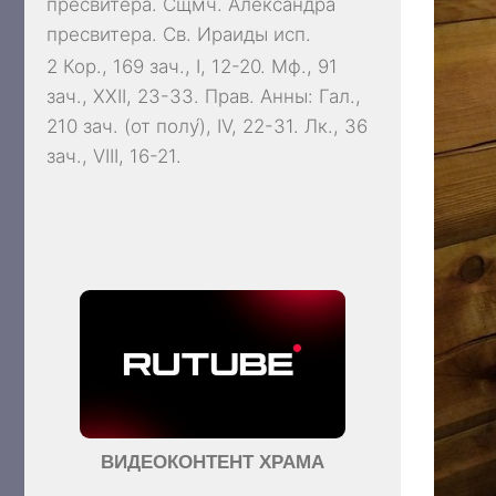
пресвитера. Сщмч.
Александра
пресвитера. Св.
Ираиды
исп.
2 Кор., 169 зач., I, 12-20.
Мф., 91
зач., XXII, 23-33.
Прав. Анны:
Гал.,
210 зач. (от полу́), IV, 22-31.
Лк., 36
зач., VIII, 16-21.
ВИДЕОКОНТЕНТ ХРАМА