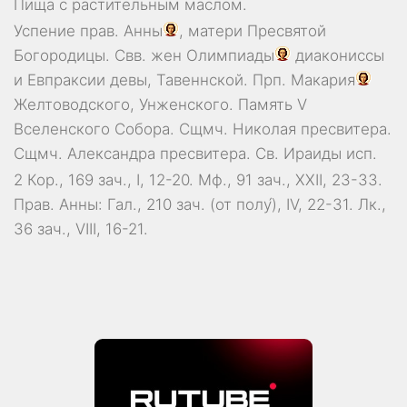
Пища с растительным маслом.
Успение прав.
Анны
, матери Пресвятой
Богородицы. Свв. жен
Олимпиады
диакониссы
и
Евпраксии
девы, Тавеннской. Прп.
Макария
Желтоводского, Унженского. Память
V
Вселенского Собора
. Сщмч.
Николая
пресвитера.
Сщмч.
Александра
пресвитера. Св.
Ираиды
исп.
2 Кор., 169 зач., I, 12-20.
Мф., 91 зач., XXII, 23-33.
Прав. Анны:
Гал., 210 зач. (от полу́), IV, 22-31.
Лк.,
36 зач., VIII, 16-21.