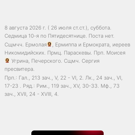
8 августа 2026 г. ( 26 июля ст.ст.), суббота.
Седмица 10-я по Пятидесятнице.
Поста нет.
Сщмчч.
Ермолая
,
Ермиппа
и
Ермократа
, иереев
Никомидийских. Прмц.
Параскевы
. Прп.
Моисея
Угрина, Печерского. Сщмч.
Сергия
пресвитера.
Прп.:
Гал., 213 зач., V, 22 - VI, 2.
Лк., 24 зач., VI,
17-23
. Ряд.:
Рим., 119 зач., XV, 30-33.
Мф., 73
зач., XVII, 24 - XVIII, 4.