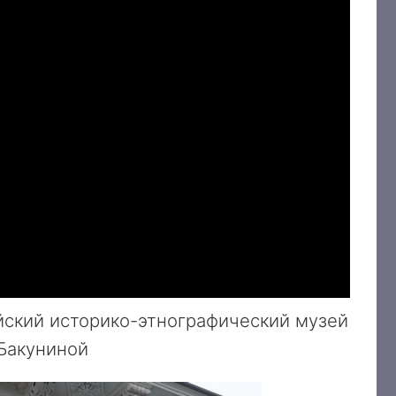
ийский историко-этнографический музей
 Бакуниной