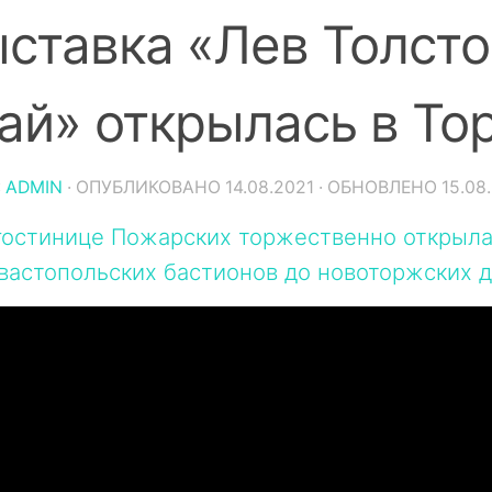
ставка «Лев Толсто
ай» открылась в То
:
ADMIN
· ОПУБЛИКОВАНО
14.08.2021
· ОБНОВЛЕНО
15.08
гостинице Пожарских торжественно открылас
вастопольских бастионов до новоторжских 