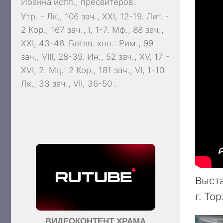
Иоанна
испп., пресвитеров.
Утр. -
Лк., 106 зач., XXI, 12-19.
Лит. -
2 Кор., 167 зач., I, 1-7.
Мф., 88 зач.,
XXI, 43-46.
Блгвв. кнн.:
Рим., 99
зач., VIII, 28-39.
Ин., 52 зач., XV, 17 -
XVI, 2.
Мц.:
2 Кор., 181 зач., VI, 1-10.
Лк., 33 зач., VII, 36-50
.
Выста
г. То
ВИДЕОКОНТЕНТ ХРАМА