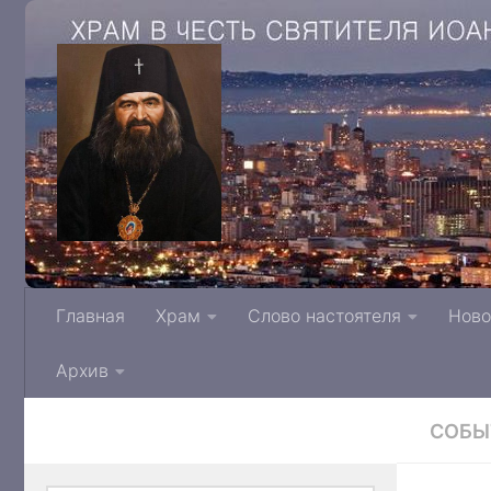
Храм в честь святителя Иоанна Архиепис
Главная
Храм
Слово настоятеля
Ново
Тверской митрополии Русской Правосла
Архив
СОБЫ