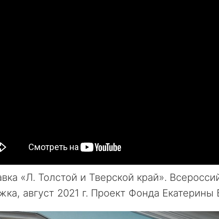
вка «Л. Толстой и Тверской край». Всеросс
ржка, август 2021 г. Проект Фонда Екатерины