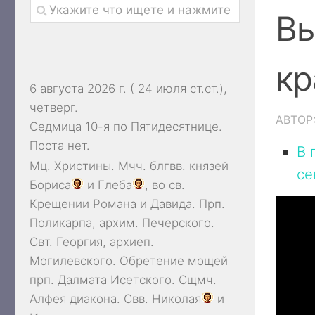
Вы
кр
6 августа 2026 г. ( 24 июля ст.ст.),
четверг.
АВТОР
Седмица 10-я по Пятидесятнице.
Поста нет.
В 
Мц.
Христины
. Мчч. блгвв. князей
се
Бориса
и
Глеба
, во св.
Крещении Романа и Давида. Прп.
Поликарпа
, архим. Печерского.
Свт.
Георгия
, архиеп.
Могилевского. Обретение мощей
прп.
Далмата
Исетского. Сщмч.
Алфея
диакона. Свв.
Николая
и