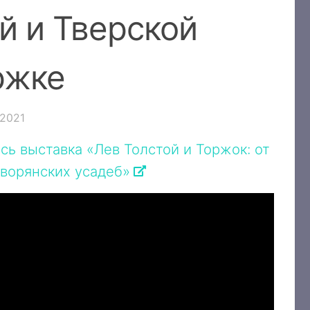
й и Тверской
ржке
.2021
ь выставка «Лев Толстой и Торжок: от
дворянских усадеб»