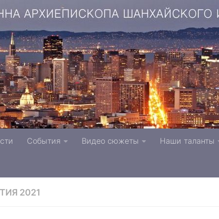
копа Шанхайского и Сан-Францисского г. Тверь п
сти
События
Видео сюжеты
Наши таланты
вной Церкви
ТИЯ 2021