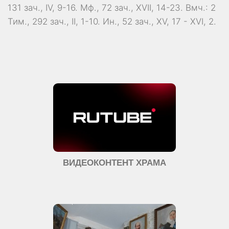
131 зач., IV, 9-16.
Мф., 72 зач., XVII, 14-23.
Вмч.:
2
Тим., 292 зач., II, 1-10.
Ин., 52 зач., XV, 17 - XVI, 2.
ВИДЕОКОНТЕНТ ХРАМА