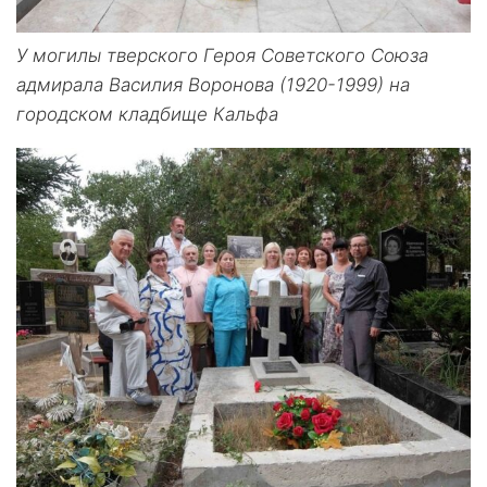
У могилы тверского Героя Советского Союза
адмирала Василия Воронова (1920-1999) на
городском кладбище Кальфа