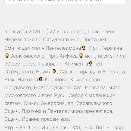
9 августа 2026 г. ( 27 июля ст.ст.), воскресенье.
Неделя 10-я по Пятидесятнице.
Поста нет.
Вмч. и целителя
Пантелеимона
. Прп.
Германа
Аляскинского. Прп.
Анфисы
исп., игумении и
90 сестер ее. Равноапп.
Климента
, еп.
Охридского,
Наума
,
Саввы
,
Горазда
и
Ангеляра
.
Блж.
Николая
Кочанова, Христа ради
юродивого, Новгородского. Свт.
Иоасафа
, митр.
Московского и всея Руси.
Собор Смоленских
святых
. Сщмч.
Амвросия
, еп. Сарапульского.
Сщмч.
Платона
и
Пантелеимона
пресвитера.
Сщмч.
Иоанна
пресвитера.
Утр. - Ев. 10-е,
Ин., 66 зач., XXI, 1-14.
Лит. -
1 Кор.,