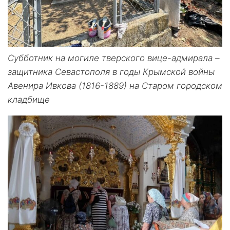
Субботник на могиле тверского вице-адмирала –
защитника Севастополя в годы Крымской войны
Авенира Ивкова (1816-1889) на Старом городском
кладбище