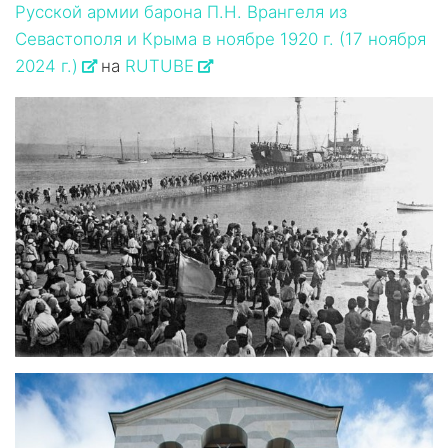
Русской армии барона П.Н. Врангеля из
Севастополя и Крыма в ноябре 1920 г. (17 ноября
2024 г.)
на
RUTUBE