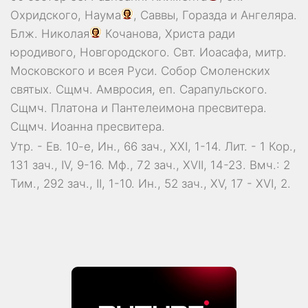
Охридского,
Наума
,
Саввы
,
Горазда
и
Ангеляра
.
Блж.
Николая
Кочанова, Христа ради
юродивого, Новгородского. Свт.
Иоасафа
, митр.
Московского и всея Руси.
Собор Смоленских
святых
. Сщмч.
Амвросия
, еп. Сарапульского.
Сщмч.
Платона
и
Пантелеимона
пресвитера.
Сщмч.
Иоанна
пресвитера.
Утр. - Ев. 10-е,
Ин., 66 зач., XXI, 1-14.
Лит. -
1 Кор.,
131 зач., IV, 9-16.
Мф., 72 зач., XVII, 14-23.
Вмч.:
2
Тим., 292 зач., II, 1-10.
Ин., 52 зач., XV, 17 - XVI, 2.