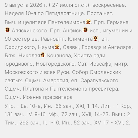
9 августа 2026 г. ( 27 июля ст.ст.), воскресенье.
Неделя 10-я по Пятидесятнице.
Поста нет.
Вмч. и целителя
Пантелеимона
. Прп.
Германа
Аляскинского. Прп.
Анфисы
исп., игумении и
90 сестер ее. Равноапп.
Климента
, еп.
Охридского,
Наума
,
Саввы
,
Горазда
и
Ангеляра
.
Блж.
Николая
Кочанова, Христа ради
юродивого, Новгородского. Свт.
Иоасафа
, митр.
Московского и всея Руси.
Собор Смоленских
святых
. Сщмч.
Амвросия
, еп. Сарапульского.
Сщмч.
Платона
и
Пантелеимона
пресвитера.
Сщмч.
Иоанна
пресвитера.
Утр. - Ев. 10-е,
Ин., 66 зач., XXI, 1-14.
Лит. -
1 Кор.,
131 зач., IV, 9-16.
Мф., 72 зач., XVII, 14-23.
Вмч.:
2
Тим., 292 зач., II, 1-10.
Ин., 52 зач., XV, 17 - XVI, 2.