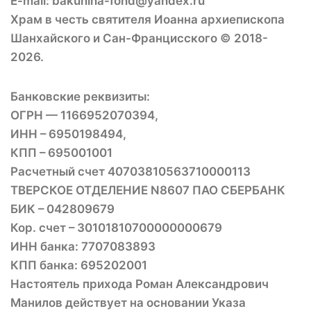
E-mail: bakunina-fond@yandex.ru
Храм в честь святителя Иоанна архиепископа
Шанхайского и Сан-Францисского © 2018-
2026.
Банковские реквизиты:
ОГРН — 1166952070394,
ИНН – 6950198494,
КПП – 695001001
Расчетный счет 40703810563710000113
ТВЕРСКОЕ ОТДЕЛЕНИЕ N8607 ПАО СБЕРБАНК
БИК – 042809679
Кор. счет – 30101810700000000679
ИНН банка: 7707083893
КПП банка: 695202001
Настоятель прихода Роман Александрович
Манилов действует на основании Указа