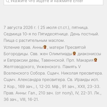
7 августа 2026 г. ( 25 июля ст.ст.), пятница.
Седмица 10-я по Пятидесятнице. День постный.
Пища с растительным маслом.
Успение прав.
Анны
, матери Пресвятой
Богородицы. Свв. жен
Олимпиады
диакониссы
и
Евпраксии
девы, Тавеннской. Прп.
Макария
Желтоводского, Унженского. Память
V
Вселенского Собора
. Сщмч.
Николая
пресвитера.
Сщмч.
Александра
пресвитера. Св.
Ираиды
исп.
2 Кор., 169 зач., I, 12-20.
Мф., 91 зач., XXII, 23-33.
Прав. Анны:
Гал., 210 зач. (от полу́), IV, 22-31.
Лк.,
36 зач., VIII, 16-21.