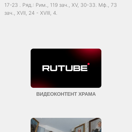
17-23
. Ряд.:
Рим., 119 зач., XV, 30-33.
Мф., 73
зач., XVII, 24 - XVIII, 4.
ВИДЕОКОНТЕНТ ХРАМА