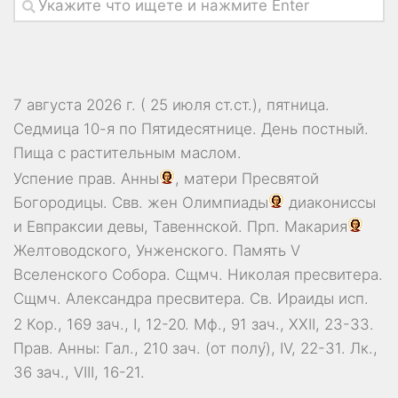
7 августа 2026 г. ( 25 июля ст.ст.), пятница.
Седмица 10-я по Пятидесятнице. День постный.
Пища с растительным маслом.
Успение прав.
Анны
, матери Пресвятой
Богородицы. Свв. жен
Олимпиады
диакониссы
и
Евпраксии
девы, Тавеннской. Прп.
Макария
Желтоводского, Унженского. Память
V
Вселенского Собора
. Сщмч.
Николая
пресвитера.
Сщмч.
Александра
пресвитера. Св.
Ираиды
исп.
2 Кор., 169 зач., I, 12-20.
Мф., 91 зач., XXII, 23-33.
Прав. Анны:
Гал., 210 зач. (от полу́), IV, 22-31.
Лк.,
36 зач., VIII, 16-21.