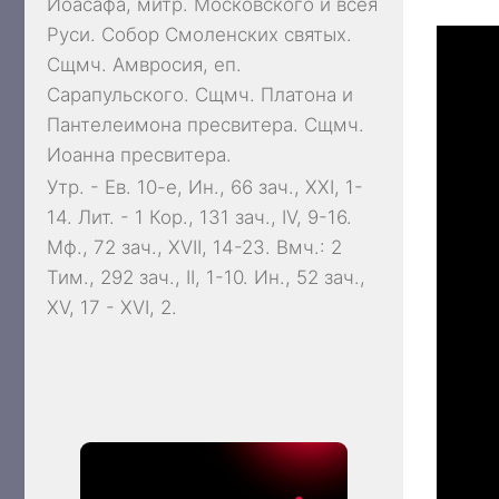
Иоасафа
, митр. Московского и всея
Руси.
Собор Смоленских святых
.
Сщмч.
Амвросия
, еп.
Сарапульского. Сщмч.
Платона
и
Пантелеимона
пресвитера. Сщмч.
Иоанна
пресвитера.
Утр. - Ев. 10-е,
Ин., 66 зач., XXI, 1-
14.
Лит. -
1 Кор., 131 зач., IV, 9-16.
Мф., 72 зач., XVII, 14-23.
Вмч.:
2
Тим., 292 зач., II, 1-10.
Ин., 52 зач.,
XV, 17 - XVI, 2.