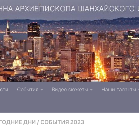
копа Шанхайского и Сан-Францисского г. Тверь п
сти
События
Видео сюжеты
Наши таланты
вной Церкви
ГОДНИЕ ДНИ
/
СОБЫТИЯ 2023