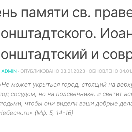
нь памяти св. прав
онштадтского. Иоа
онштадтский и сов
:
ADMIN
· ОПУБЛИКОВАНО
03.01.2023
· ОБНОВЛЕНО
04.01
«Не может укрыться город, стоящий на верху
под сосудом, но на подсвечнике, и светит вс
людьми, чтобы они видели ваши добрые дел
Небесного» (Мф. 5, 14-16).