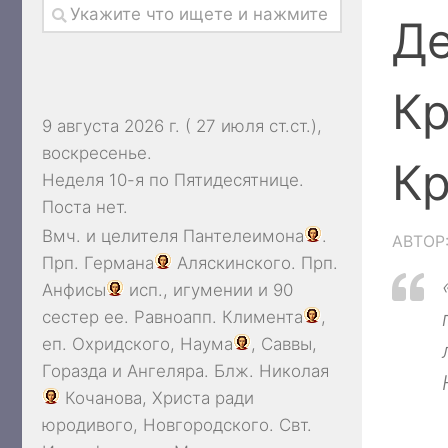
Де
Кр
9 августа 2026 г. ( 27 июля ст.ст.),
воскресенье.
Кр
Неделя 10-я по Пятидесятнице.
Поста нет.
Вмч. и целителя
Пантелеимона
.
АВТОР
Прп.
Германа
Аляскинского. Прп.
Анфисы
исп., игумении и 90
сестер ее. Равноапп.
Климента
,
еп. Охридского,
Наума
,
Саввы
,
Горазда
и
Ангеляра
. Блж.
Николая
Кочанова, Христа ради
юродивого, Новгородского. Свт.