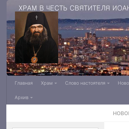
Храм в честь святителя Иоанна Архиепис
Главная
Храм
Слово настоятеля
Ново
Тверской митрополии Русской Правосла
Архив
НОВО