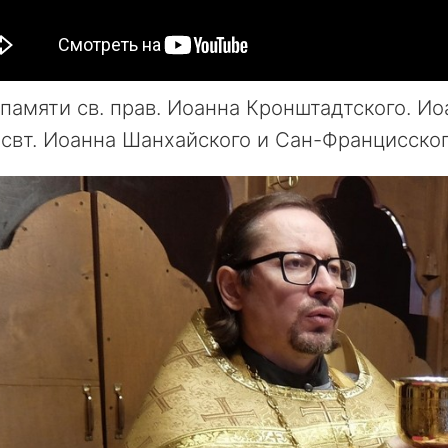
памяти св. прав. Иоанна Кронштадтского. И
свт. Иоанна Шанхайского и Сан-Францисского 