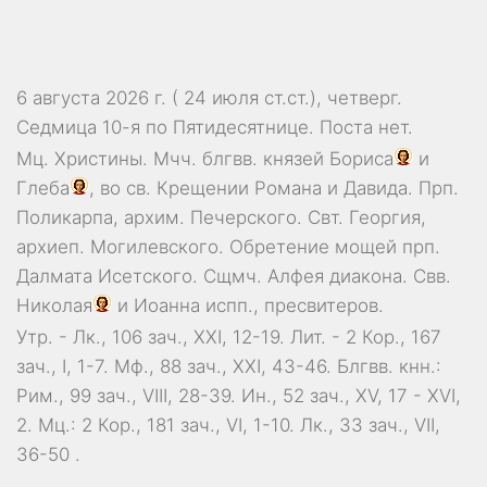
6 августа 2026 г. ( 24 июля ст.ст.), четверг.
Седмица 10-я по Пятидесятнице.
Поста нет.
Мц.
Христины
. Мчч. блгвв. князей
Бориса
и
Глеба
, во св. Крещении Романа и Давида. Прп.
Поликарпа
, архим. Печерского. Свт.
Георгия
,
архиеп. Могилевского. Обретение мощей прп.
Далмата
Исетского. Сщмч.
Алфея
диакона. Свв.
Николая
и
Иоанна
испп., пресвитеров.
Утр. -
Лк., 106 зач., XXI, 12-19.
Лит. -
2 Кор., 167
зач., I, 1-7.
Мф., 88 зач., XXI, 43-46.
Блгвв. кнн.:
Рим., 99 зач., VIII, 28-39.
Ин., 52 зач., XV, 17 - XVI,
2.
Мц.:
2 Кор., 181 зач., VI, 1-10.
Лк., 33 зач., VII,
36-50
.