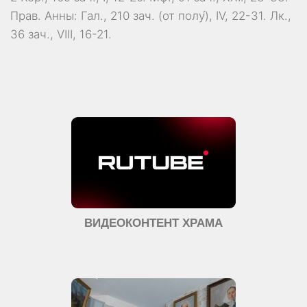
Прав. Анны:
Гал., 210 зач. (от полу́), IV, 22-31.
Лк.,
36 зач., VIII, 16-21.
ВИДЕОКОНТЕНТ ХРАМА