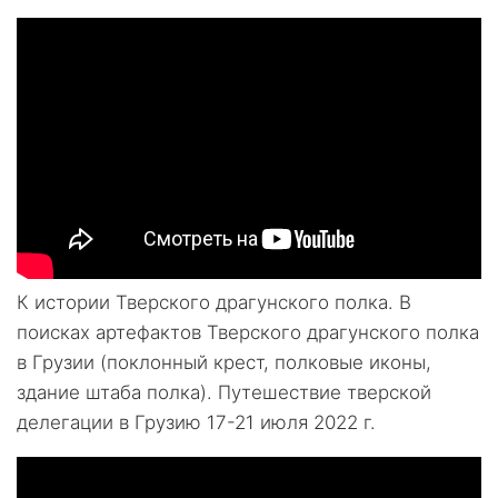
К истории Тверского драгунского полка. В
поисках артефактов Тверского драгунского полка
в Грузии (поклонный крест, полковые иконы,
здание штаба полка). Путешествие тверской
делегации в Грузию 17-21 июля 2022 г.