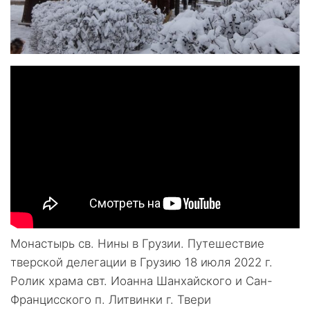
Монастырь св. Нины в Грузии. Путешествие
тверской делегации в Грузию 18 июля 2022 г.
Ролик храма свт. Иоанна Шанхайского и Сан-
Францисского п. Литвинки г. Твери