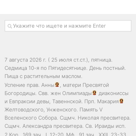
7 августа 2026 г. ( 25 июля ст.ст.), пятница.
Седмица 10-я по Пятидесятнице. День постный.
Пища с растительным маслом.
Успение прав.
Анны
, матери Пресвятой
Богородицы. Свв. жен
Олимпиады
диакониссы
и
Евпраксии
девы, Тавеннской. Прп.
Макария
Желтоводского, Унженского. Память
V
Вселенского Собора
. Сщмч.
Николая
пресвитера.
Сщмч.
Александра
пресвитера. Св.
Ираиды
исп.
2 Кор., 169 зач., I, 12-20.
Мф., 91 зач., XXII, 23-33.