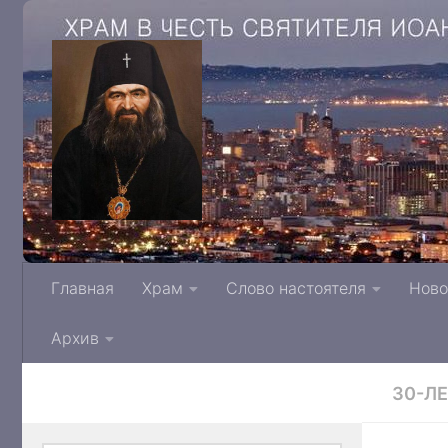
Храм в честь святителя Иоанна Архиепис
Главная
Храм
Слово настоятеля
Ново
Тверской митрополии Русской Правосла
Архив
30-Л