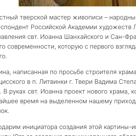
стный тверской мастер живописи – народны
еспондент Российской Академии художеств 
авления свт. Иоанна Шанхайского и Сан-Фра
го современности, которую с первого взгляд
го.
на, написанная по просьбе строителя храма
исского в п. Литвинки г. Твери Вадима Сте
. В руках свт. Иоанна проект нового храма, 
айшее время на выделенном нашему приходу
ок.
дарим инициатора создания этой картины-и