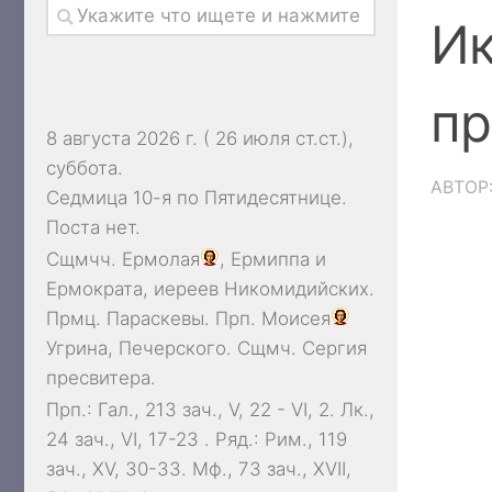
Ик
пр
8 августа 2026 г. ( 26 июля ст.ст.),
суббота.
АВТОР
Седмица 10-я по Пятидесятнице.
Поста нет.
Сщмчч.
Ермолая
,
Ермиппа
и
Ермократа
, иереев Никомидийских.
Прмц.
Параскевы
. Прп.
Моисея
Угрина, Печерского. Сщмч.
Сергия
пресвитера.
Прп.:
Гал., 213 зач., V, 22 - VI, 2.
Лк.,
24 зач., VI, 17-23
. Ряд.:
Рим., 119
зач., XV, 30-33.
Мф., 73 зач., XVII,