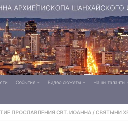
копа Шанхайского и Сан-Францисского г. Тверь п
сти
События
Видео сюжеты
Наши таланты
вной Церкви
ЕТИЕ ПРОСЛАВЛЕНИЯ СВТ. ИОАННА
/
СВЯТЫНИ Х