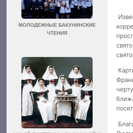
Изве
МОЛОДЕЖНЫЕ БАКУНИНСКИЕ
корр
ЧТЕНИЯ
просл
свято
свято
Карти
Франц
черту
ближ
посел
Благо