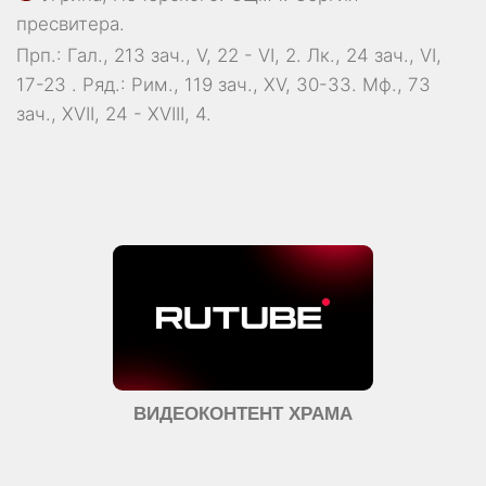
пресвитера.
Прп.:
Гал., 213 зач., V, 22 - VI, 2.
Лк., 24 зач., VI,
17-23
. Ряд.:
Рим., 119 зач., XV, 30-33.
Мф., 73
зач., XVII, 24 - XVIII, 4.
ВИДЕОКОНТЕНТ ХРАМА