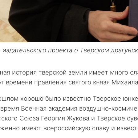
 издательского проекта о Тверском драгунс
ая история тверской земли имеет много сл
т времени правления святого князя Михаила
шлом хорошо было известно Тверское юнкер
 время Военная академия воздушно-космич
ского Союза Георгия Жукова и Тверское су
женно имеют всероссийскую славу и извест