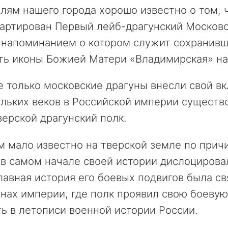
ям нашего города хорошо известно о том, чт
артирован Первый лейб-драгунский Московс
 напоминанием о котором служит сохранивш
ть иконы Божией Матери «Владимирская» на
 только московские драгуны внесли свой вк
льких веков в Российской империи существ
верской драгунский полк.
 мало известно на тверской земле по причи
в самом начале своей истории дислоцировал
лавная история его боевых подвигов была с
нах империи, где полк проявил свою боевую
ь в летописи военной истории России.