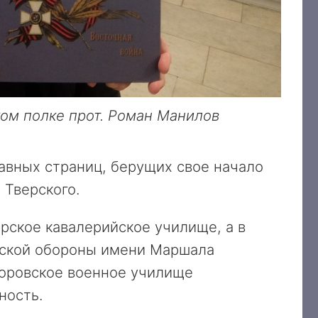
ком полке прот. Роман Манилов
авных страниц, берущих свое начало
 Тверского.
ское кавалерийское училище, а в
еской обороны имени Маршала
воровское военное училище
ность.