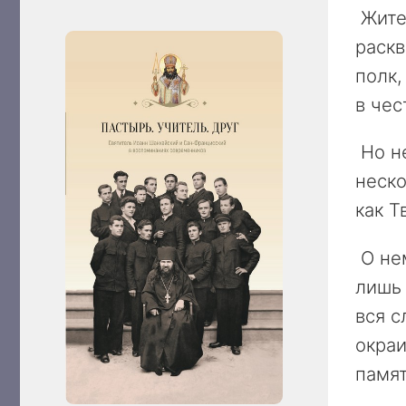
Жител
раскв
полк,
в чес
Но не
неско
как Т
О нем
лишь 
вся с
окраи
памят