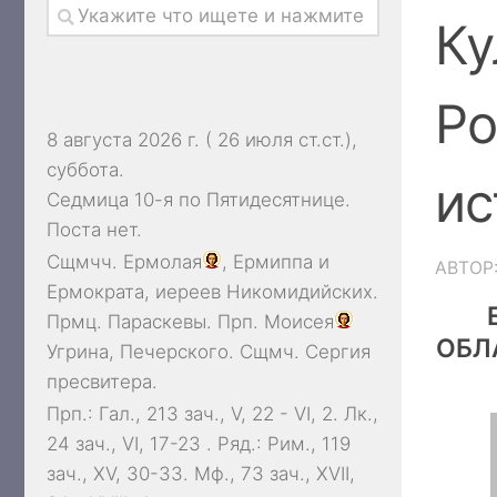
Ку
Ро
8 августа 2026 г. ( 26 июля ст.ст.),
суббота.
ис
Седмица 10-я по Пятидесятнице.
Поста нет.
Сщмчч.
Ермолая
,
Ермиппа
и
АВТОР
Ермократа
, иереев Никомидийских.
Прмц.
Параскевы
. Прп.
Моисея
ОБЛ
Угрина, Печерского. Сщмч.
Сергия
пресвитера.
Прп.:
Гал., 213 зач., V, 22 - VI, 2.
Лк.,
24 зач., VI, 17-23
. Ряд.:
Рим., 119
зач., XV, 30-33.
Мф., 73 зач., XVII,