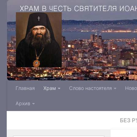
Храм в честь святителя Иоанна Архиепис
Главная
Храм
Слово настоятеля
Ново
Тверской митрополии Русской Правосла
Архив
БЕЗ 