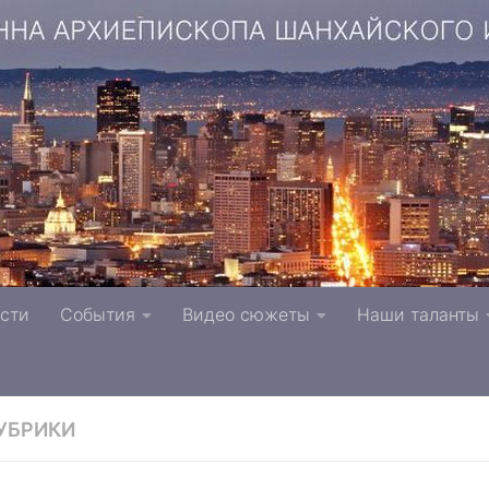
копа Шанхайского и Сан-Францисского г. Тверь п
сти
События
Видео сюжеты
Наши таланты
вной Церкви
РУБРИКИ