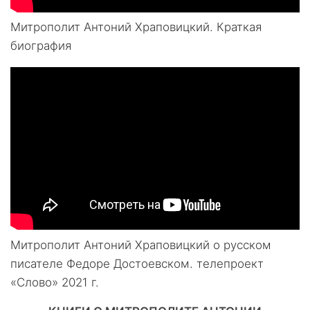
Митрополит Антоний Храповицкий. Краткая
биография
Митрополит Антоний Храповицкий о русском
писателе Федоре Достоевском. телепроект
«Слово» 2021 г.