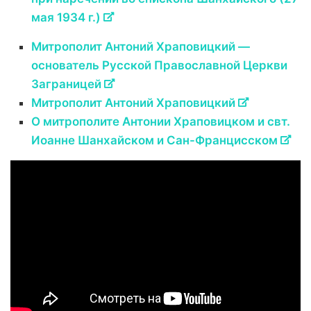
мая 1934 г.)
Митрополит Антоний Храповицкий —
основатель Русской Православной Церкви
Заграницей
Митрополит Антоний Храповицкий
О митрополите Антонии Храповицком и свт.
Иоанне Шанхайском и Сан-Францисском