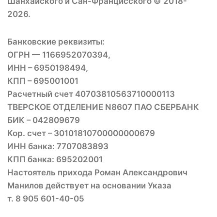
Шанхайского и Сан-Францисского © 2018-
2026.
Банковские реквизиты:
ОГРН — 1166952070394,
ИНН – 6950198494,
КПП – 695001001
Расчетный счет 40703810563710000113
ТВЕРСКОЕ ОТДЕЛЕНИЕ N8607 ПАО СБЕРБАНК
БИК – 042809679
Кор. счет – 30101810700000000679
ИНН банка: 7707083893
КПП банка: 695202001
Настоятель прихода Роман Александрович
Манилов действует на основании Указа
т. 8 905 601-40-05