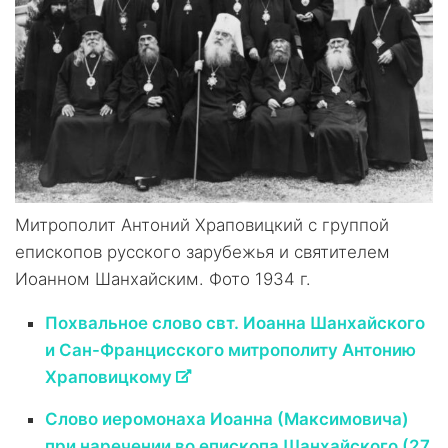
Митрополит Антоний Храповицкий с группой
епископов русского зарубежья и святителем
Иоанном Шанхайским. Фото 1934 г.
Похвальное слово свт. Иоанна Шанхайского
и Сан-Францисского митрополиту Антонию
Храповицкому
Слово иеромонаха Иоанна (Максимовича)
при наречении во епископа Шанхайского (27