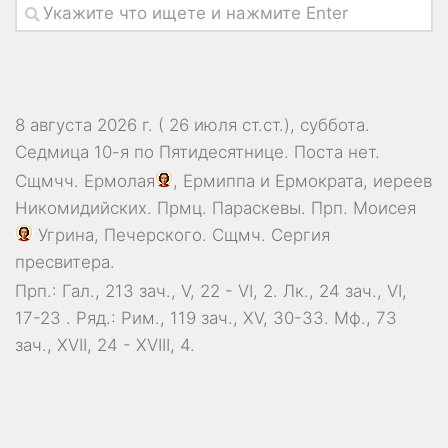
8 августа 2026 г. ( 26 июля ст.ст.), суббота.
Седмица 10-я по Пятидесятнице.
Поста нет.
Сщмчч.
Ермолая
,
Ермиппа
и
Ермократа
, иереев
Никомидийских. Прмц.
Параскевы
. Прп.
Моисея
Угрина, Печерского. Сщмч.
Сергия
пресвитера.
Прп.:
Гал., 213 зач., V, 22 - VI, 2.
Лк., 24 зач., VI,
17-23
. Ряд.:
Рим., 119 зач., XV, 30-33.
Мф., 73
зач., XVII, 24 - XVIII, 4.