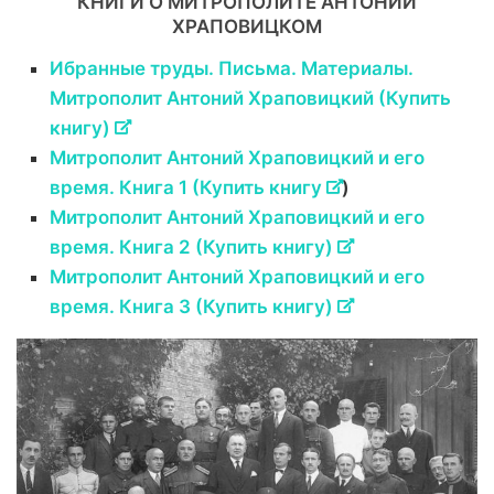
КНИГИ О МИТРОПОЛИТЕ АНТОНИИ
ХРАПОВИЦКОМ
Ибранные труды. Письма. Материалы.
Митрополит Антоний Храповицкий (Купить
книгу)
Митрополит Антоний Храповицкий и его
время. Книга 1 (Купить книгу
)
Митрополит Антоний Храповицкий и его
время. Книга 2 (Купить книгу)
Митрополит Антоний Храповицкий и его
время. Книга 3 (Купить книгу)