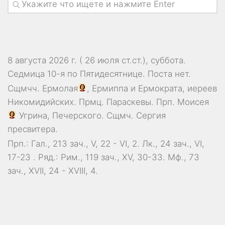
8 августа 2026 г. ( 26 июля ст.ст.), суббота.
Седмица 10-я по Пятидесятнице.
Поста нет.
Сщмчч.
Ермолая
,
Ермиппа
и
Ермократа
, иереев
Никомидийских. Прмц.
Параскевы
. Прп.
Моисея
Угрина, Печерского. Сщмч.
Сергия
пресвитера.
Прп.:
Гал., 213 зач., V, 22 - VI, 2.
Лк., 24 зач., VI,
17-23
. Ряд.:
Рим., 119 зач., XV, 30-33.
Мф., 73
зач., XVII, 24 - XVIII, 4.