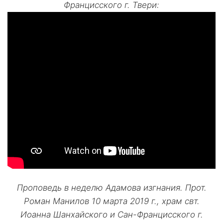
Францисского г. Твери:
Проповедь в неделю Адамова изгнания. Прот.
Роман Манилов 10 марта 2019 г., храм свт.
Иоанна Шанхайского и Сан-Францисского г.