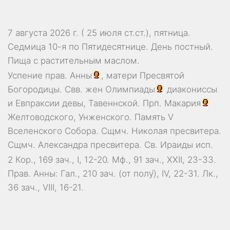
7 августа 2026 г. ( 25 июля ст.ст.), пятница.
Седмица 10-я по Пятидесятнице. День постный.
Пища с растительным маслом.
Успение прав.
Анны
, матери Пресвятой
Богородицы. Свв. жен
Олимпиады
диакониссы
и
Евпраксии
девы, Тавеннской. Прп.
Макария
Желтоводского, Унженского. Память
V
Вселенского Собора
. Сщмч.
Николая
пресвитера.
Сщмч.
Александра
пресвитера. Св.
Ираиды
исп.
2 Кор., 169 зач., I, 12-20.
Мф., 91 зач., XXII, 23-33.
Прав. Анны:
Гал., 210 зач. (от полу́), IV, 22-31.
Лк.,
36 зач., VIII, 16-21.