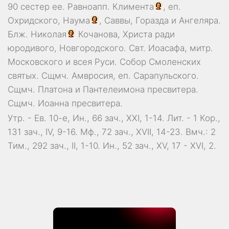
90 сестер ее. Равноапп.
Климента
, еп.
Охридского,
Наума
,
Саввы
,
Горазда
и
Ангеляра
.
Блж.
Николая
Кочанова, Христа ради
юродивого, Новгородского. Свт.
Иоасафа
, митр.
Московского и всея Руси.
Собор Смоленских
святых
. Сщмч.
Амвросия
, еп. Сарапульского.
Сщмч.
Платона
и
Пантелеимона
пресвитера.
Сщмч.
Иоанна
пресвитера.
Утр. - Ев. 10-е,
Ин., 66 зач., XXI, 1-14.
Лит. -
1 Кор.,
131 зач., IV, 9-16.
Мф., 72 зач., XVII, 14-23.
Вмч.:
2
Тим., 292 зач., II, 1-10.
Ин., 52 зач., XV, 17 - XVI, 2.