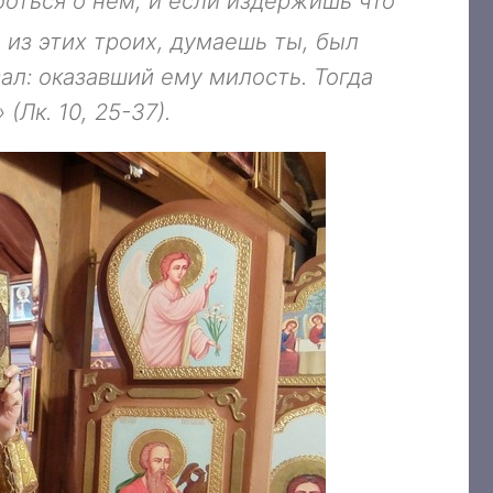
боться о нём; и если издержишь что
 из этих троих, думаешь ты, был
зал: оказавший ему милость. Тогда
(Лк. 10, 25-37).