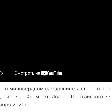
а о милосердном самарянине и слово о прп.
есятнице. Храм свт. Иоанна Шанхайского и С
ября 2021 г.