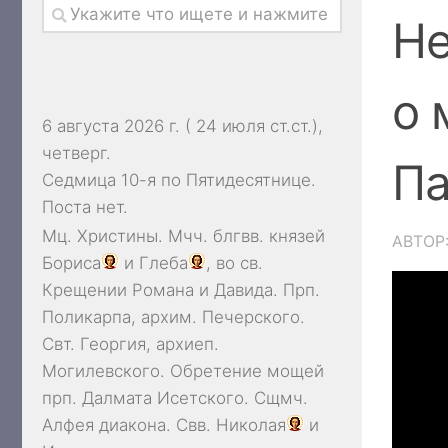
Не
о 
6 августа 2026 г. ( 24 июля ст.ст.),
четверг.
Па
Седмица 10-я по Пятидесятнице.
Поста нет.
Мц.
Христины
. Мчч. блгвв. князей
АВТОР
Бориса
и
Глеба
, во св.
Крещении Романа и Давида. Прп.
Поликарпа
, архим. Печерского.
Свт.
Георгия
, архиеп.
Могилевского. Обретение мощей
прп.
Далмата
Исетского. Сщмч.
Алфея
диакона. Свв.
Николая
и