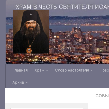
Храм в честь святителя Иоанна Архиепис
Главная
Храм
Слово настоятеля
Ново
Тверской митрополии Русской Правосла
Архив
СОБЫ