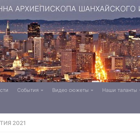
копа Шанхайского и Сан-Францисского г. Тверь п
сти
События
Видео сюжеты
Наши таланты
вной Церкви
ТИЯ 2021