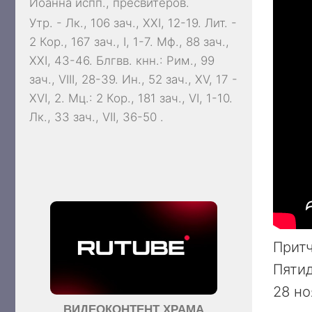
Иоанна
испп., пресвитеров.
Утр. -
Лк., 106 зач., XXI, 12-19.
Лит. -
2 Кор., 167 зач., I, 1-7.
Мф., 88 зач.,
XXI, 43-46.
Блгвв. кнн.:
Рим., 99
зач., VIII, 28-39.
Ин., 52 зач., XV, 17 -
XVI, 2.
Мц.:
2 Кор., 181 зач., VI, 1-10.
Лк., 33 зач., VII, 36-50
.
Притч
Пятид
28 но
ВИДЕОКОНТЕНТ ХРАМА