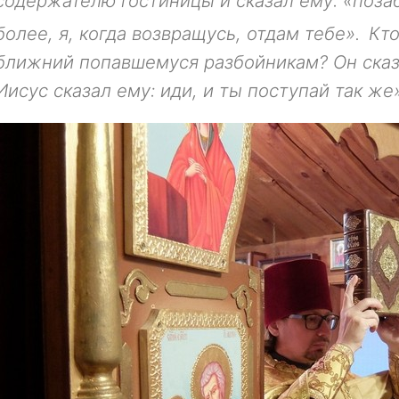
содержателю гостиницы и сказал ему: «поза
более, я, когда возвращусь, отдам тебе».
Кто
ближний попавшемуся разбойникам?
Он ска
Иисус сказал ему: иди, и ты поступай так же» 