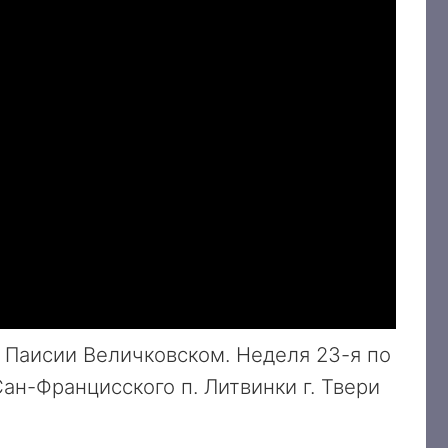
 Паисии Величковском. Неделя 23-я по
ан-Францисского п. Литвинки г. Твери