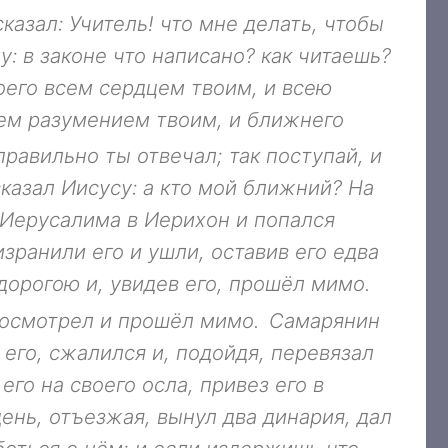
сказал: Учитель! что мне делать, чтобы
: в законе что написано? как читаешь?
воего всем сердцем твоим, и всею
сем разумением твоим, и ближнего
правильно ты отвечал; так поступай, и
сказал Иисусу: а кто мой ближний? На
 Иерусалима в Иерихон и попался
зранили его и ушли, оставив его едва
орогою и, увидев его, прошёл мимо.
посмотрел и прошёл мимо.
Самарянин
 его, сжалился и, подойдя, перевязал
его на своего осла, привез его в
день, отъезжая, вынул два динария, дал