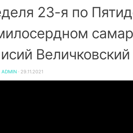
деля 23-я по Пятид
милосердном самар
исий Величковский 
:
ADMIN
·
29.11.2021