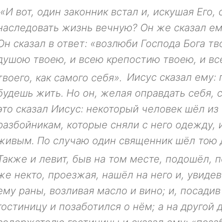
«И вот, один законник встал и, искушая Его, 
наследовать жизнь вечную? Он же сказал ему
Он сказал в ответ: «возлюби Господа Бога т
душою твоею, и всею крепостию твоею, и в
твоего, как самого себя».
Иисус сказал ему: 
будешь жить.
Но он, желая оправдать себя, 
это сказал Иисус: некоторый человек шёл из
разбойникам, которые сняли с него одежду, и
живым. По случаю один священник шёл тою д
Также и левит, быв на том месте, подошёл, 
же некто, проезжая, нашёл на него и, увидев
ему раны, возливая масло и вино; и, посадив 
гостиницу и позаботился о нём; а на другой 