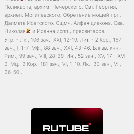
Поликарпа
, архим. Печерского. Свт.
Георгия
,
архиеп. Могилевского. Обретение мощей прп.
Далмата
Исетского. Сщмч.
Алфея
диакона. Свв.
Николая
и
Иоанна
испп., пресвитеров.
Утр. -
Лк., 106 зач., XXI, 12-19.
Лит. -
2 Кор., 167
зач., I, 1-7.
Мф., 88 зач., XXI, 43-46.
Блгвв. кнн.:
Рим., 99 зач., VIII, 28-39.
Ин., 52 зач., XV, 17 - XVI,
2.
Мц.:
2 Кор., 181 зач., VI, 1-10.
Лк., 33 зач., VII,
36-50
.