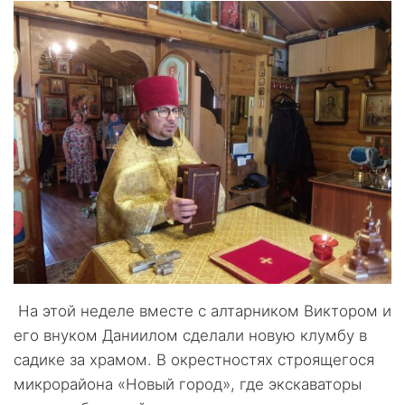
На этой неделе вместе с алтарником Виктором и
его внуком Даниилом сделали новую клумбу в
садике за храмом. В окрестностях строящегося
микрорайона «Новый город», где экскаваторы