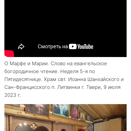
О Марфе и Марии. Слово на евангельское
богородичное чтение. Неделя 5-я по
Пятидесятнице. Храм свт. Иоанна Шанхайского и
Сан-Францисского п. Литвинки г. Твери, 9 июля
2023 г.