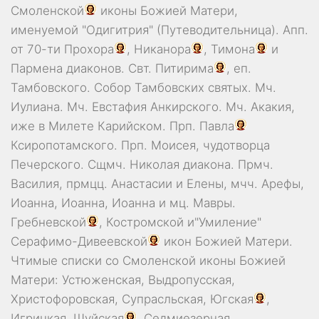
Смоленской
иконы Божией Матери,
именуемой "Одигитрия" (Путеводительница). Апп.
от 70-ти
Прохора
,
Никанора
,
Тимона
и
Пармена
диаконов. Свт.
Питирима
, еп.
Тамбовского.
Собор
Тамбовских святых. Мч.
Иулиана
. Мч.
Евстафия
Анкирского. Мч.
Акакия
,
иже в Милете Карийском. Прп.
Павла
Ксиропотамского. Прп.
Моисея
, чудотворца
Печерского. Сщмч.
Николая
диакона. Прмч.
Василия
, прмцц.
Анастасии
и
Елены
, мчч.
Арефы
,
Иоанна
,
Иоанна
,
Иоанна
и мц.
Мавры
.
Гребневской
,
Костромской
и"Умиление"
Серафимо-Дивеевской
икон Божией Матери.
Чтимые списки со Смоленской иконы Божией
Матери:
Устюженская
,
Выдропусская
,
Христофоровская
,
Супрасльская
,
Югская
,
Игрицкая
,
Шуйская
,
Седмиезерная
,