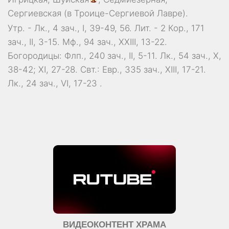
Сергиевская
(в Троице-Сергиевой Лавре).
Утр. -
Лк., 4 зач., I, 39-49, 56.
Лит. -
2 Кор., 171
зач., II, 3-15.
Мф., 94 зач., XXIII, 13-22.
Богородицы:
Флп., 240 зач., II, 5-11.
Лк., 54 зач., X,
38-42; XI, 27-28.
Свт.:
Евр., 335 зач., XIII, 17-21.
Лк., 24 зач., VI, 17-23
.
ВИДЕОКОНТЕНТ ХРАМА