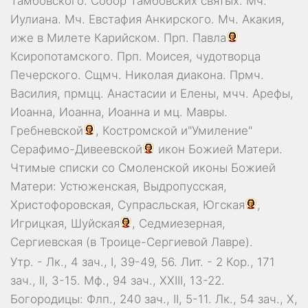
Тамбовского.
Собор
Тамбовских святых. Мч.
Иулиана
. Мч.
Евстафия
Анкирского. Мч.
Акакия
,
иже в Милете Карийском. Прп.
Павла
Ксиропотамского. Прп.
Моисея
, чудотворца
Печерского. Сщмч.
Николая
диакона. Прмч.
Василия
, прмцц.
Анастасии
и
Елены
, мчч.
Арефы
,
Иоанна
,
Иоанна
,
Иоанна
и мц.
Мавры
.
Гребневской
,
Костромской
и"Умиление"
Серафимо-Дивеевской
икон Божией Матери.
Чтимые списки со Смоленской иконы Божией
Матери:
Устюженская
,
Выдропусская
,
Христофоровская
,
Супрасльская
,
Югская
,
Игрицкая
,
Шуйская
,
Седмиезерная
,
Сергиевская
(в Троице-Сергиевой Лавре).
Утр. -
Лк., 4 зач., I, 39-49, 56.
Лит. -
2 Кор., 171
зач., II, 3-15.
Мф., 94 зач., XXIII, 13-22.
Богородицы:
Флп., 240 зач., II, 5-11.
Лк., 54 зач., X,