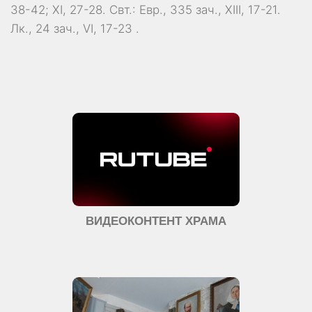
38-42; XI, 27-28.
Свт.:
Евр., 335 зач., XIII, 17-21.
Лк., 24 зач., VI, 17-23
.
ВИДЕОКОНТЕНТ ХРАМА