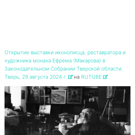
Открытие выставки иконописца, реставратора и
художника монаха Ефрема (Макарова) в
Законодательном Собрании Тверской области.
Тверь, 29 августа 2024 г.
на
RUTUBE