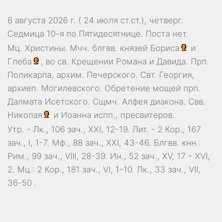
6 августа 2026 г. ( 24 июля ст.ст.), четверг.
Седмица 10-я по Пятидесятнице.
Поста нет.
Мц.
Христины
. Мчч. блгвв. князей
Бориса
и
Глеба
, во св. Крещении Романа и Давида. Прп.
Поликарпа
, архим. Печерского. Свт.
Георгия
,
архиеп. Могилевского. Обретение мощей прп.
Далмата
Исетского. Сщмч.
Алфея
диакона. Свв.
Николая
и
Иоанна
испп., пресвитеров.
Утр. -
Лк., 106 зач., XXI, 12-19.
Лит. -
2 Кор., 167
зач., I, 1-7.
Мф., 88 зач., XXI, 43-46.
Блгвв. кнн.:
Рим., 99 зач., VIII, 28-39.
Ин., 52 зач., XV, 17 - XVI,
2.
Мц.:
2 Кор., 181 зач., VI, 1-10.
Лк., 33 зач., VII,
36-50
.