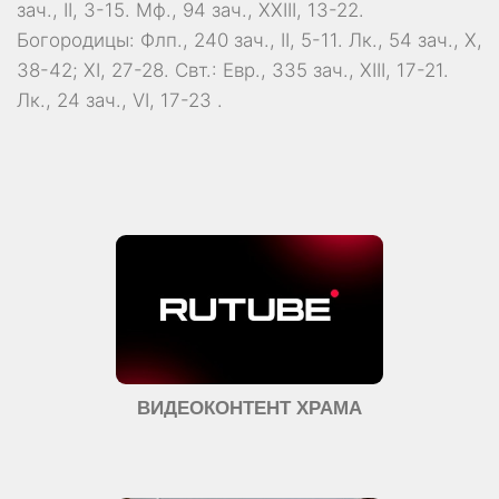
зач., II, 3-15.
Мф., 94 зач., XXIII, 13-22.
Богородицы:
Флп., 240 зач., II, 5-11.
Лк., 54 зач., X,
38-42; XI, 27-28.
Свт.:
Евр., 335 зач., XIII, 17-21.
Лк., 24 зач., VI, 17-23
.
ВИДЕОКОНТЕНТ ХРАМА