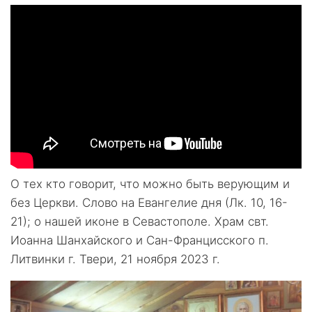
О тех кто говорит, что можно быть верующим и
без Церкви. Слово на Евангелие дня (Лк. 10, 16-
21); о нашей иконе в Севастополе. Храм свт.
Иоанна Шанхайского и Сан-Францисского п.
Литвинки г. Твери, 21 ноября 2023 г.