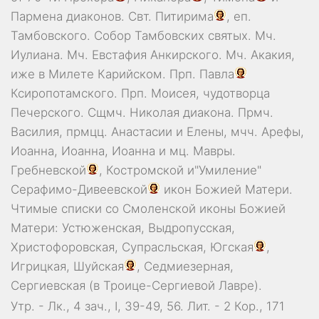
Пармена
диаконов. Свт.
Питирима
, еп.
Тамбовского.
Собор
Тамбовских святых. Мч.
Иулиана
. Мч.
Евстафия
Анкирского. Мч.
Акакия
,
иже в Милете Карийском. Прп.
Павла
Ксиропотамского. Прп.
Моисея
, чудотворца
Печерского. Сщмч.
Николая
диакона. Прмч.
Василия
, прмцц.
Анастасии
и
Елены
, мчч.
Арефы
,
Иоанна
,
Иоанна
,
Иоанна
и мц.
Мавры
.
Гребневской
,
Костромской
и"Умиление"
Серафимо-Дивеевской
икон Божией Матери.
Чтимые списки со Смоленской иконы Божией
Матери:
Устюженская
,
Выдропусская
,
Христофоровская
,
Супрасльская
,
Югская
,
Игрицкая
,
Шуйская
,
Седмиезерная
,
Сергиевская
(в Троице-Сергиевой Лавре).
Утр. -
Лк., 4 зач., I, 39-49, 56.
Лит. -
2 Кор., 171