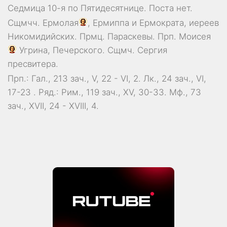
Седмица 10-я по Пятидесятнице.
Поста нет.
Сщмчч.
Ермолая
,
Ермиппа
и
Ермократа
, иереев
Никомидийских. Прмц.
Параскевы
. Прп.
Моисея
Угрина, Печерского. Сщмч.
Сергия
пресвитера.
Прп.:
Гал., 213 зач., V, 22 - VI, 2.
Лк., 24 зач., VI,
17-23
. Ряд.:
Рим., 119 зач., XV, 30-33.
Мф., 73
зач., XVII, 24 - XVIII, 4.