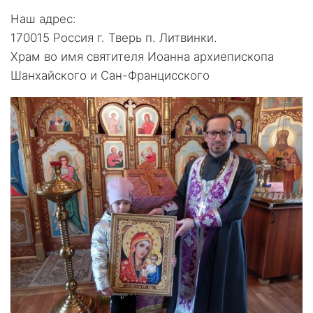
Наш адрес:
170015 Россия г. Тверь п. Литвинки.
Храм во имя святителя Иоанна архиепископа
Шанхайского и Сан-Францисского