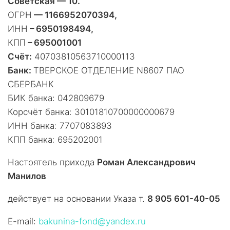
Советская — 10.
ОГРН
— 1166952070394,
ИНН
– 6950198494,
КПП
– 695001001
Счёт:
40703810563710000113
Банк:
ТВЕРСКОЕ ОТДЕЛЕНИЕ N8607 ПАО
СБЕРБАНК
БИК банка: 042809679
Корсчёт банка: 30101810700000000679
ИНН банка: 7707083893
КПП банка: 695202001
Настоятель прихода
Роман Александрович
Манилов
действует на основании Указа т.
8 905 601-40-05
E-mail:
bakunina-fond@yandex.ru