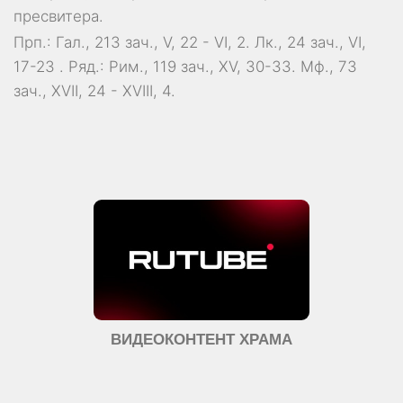
пресвитера.
Прп.:
Гал., 213 зач., V, 22 - VI, 2.
Лк., 24 зач., VI,
17-23
. Ряд.:
Рим., 119 зач., XV, 30-33.
Мф., 73
зач., XVII, 24 - XVIII, 4.
ВИДЕОКОНТЕНТ ХРАМА