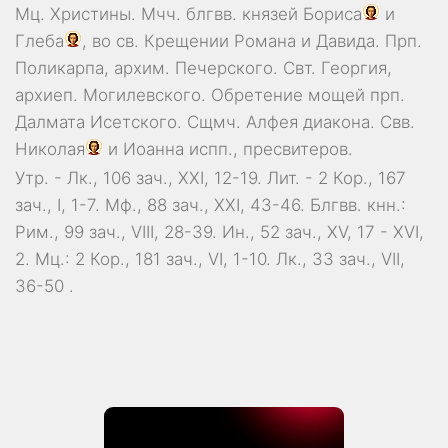
Мц.
Христины
. Мчч. блгвв. князей
Бориса
и
Глеба
, во св. Крещении Романа и Давида. Прп.
Поликарпа
, архим. Печерского. Свт.
Георгия
,
архиеп. Могилевского. Обретение мощей прп.
Далмата
Исетского. Сщмч.
Алфея
диакона. Свв.
Николая
и
Иоанна
испп., пресвитеров.
Утр. -
Лк., 106 зач., XXI, 12-19.
Лит. -
2 Кор., 167
зач., I, 1-7.
Мф., 88 зач., XXI, 43-46.
Блгвв. кнн.:
Рим., 99 зач., VIII, 28-39.
Ин., 52 зач., XV, 17 - XVI,
2.
Мц.:
2 Кор., 181 зач., VI, 1-10.
Лк., 33 зач., VII,
36-50
.