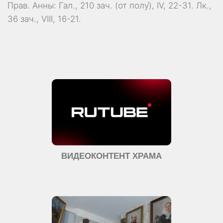
Прав. Анны:
Гал., 210 зач. (от полу́), IV, 22-31.
Лк.,
36 зач., VIII, 16-21.
ВИДЕОКОНТЕНТ ХРАМА