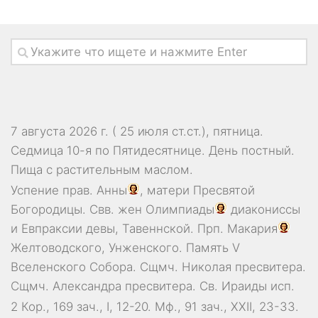
7 августа 2026 г. ( 25 июля ст.ст.), пятница.
Седмица 10-я по Пятидесятнице. День постный.
Пища с растительным маслом.
Успение прав.
Анны
, матери Пресвятой
Богородицы. Свв. жен
Олимпиады
диакониссы
и
Евпраксии
девы, Тавеннской. Прп.
Макария
Желтоводского, Унженского. Память
V
Вселенского Собора
. Сщмч.
Николая
пресвитера.
Сщмч.
Александра
пресвитера. Св.
Ираиды
исп.
2 Кор., 169 зач., I, 12-20.
Мф., 91 зач., XXII, 23-33.