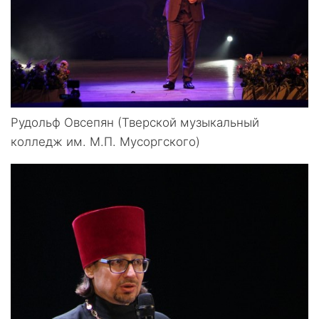
Рудольф Овсепян (Тверской музыкальный
колледж им. М.П. Мусоргского)