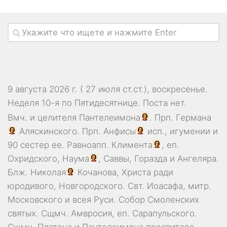
9 августа 2026 г. ( 27 июля ст.ст.), воскресенье.
Неделя 10-я по Пятидесятнице.
Поста нет.
Вмч. и целителя
Пантелеимона
. Прп.
Германа
Аляскинского. Прп.
Анфисы
исп., игумении и
90 сестер ее. Равноапп.
Климента
, еп.
Охридского,
Наума
,
Саввы
,
Горазда
и
Ангеляра
.
Блж.
Николая
Кочанова, Христа ради
юродивого, Новгородского. Свт.
Иоасафа
, митр.
Московского и всея Руси.
Собор Смоленских
святых
. Сщмч.
Амвросия
, еп. Сарапульского.