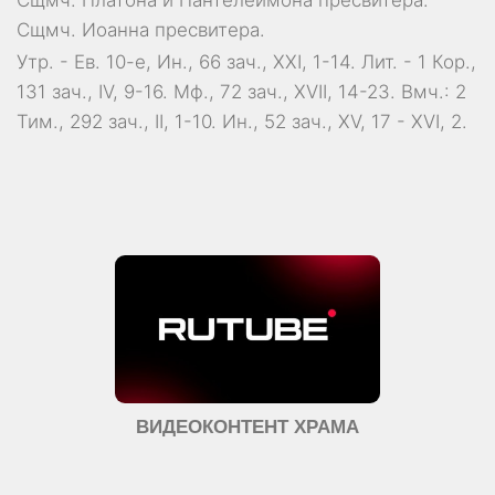
Сщмч.
Платона
и
Пантелеимона
пресвитера.
Сщмч.
Иоанна
пресвитера.
Утр. - Ев. 10-е,
Ин., 66 зач., XXI, 1-14.
Лит. -
1 Кор.,
131 зач., IV, 9-16.
Мф., 72 зач., XVII, 14-23.
Вмч.:
2
Тим., 292 зач., II, 1-10.
Ин., 52 зач., XV, 17 - XVI, 2.
ВИДЕОКОНТЕНТ ХРАМА