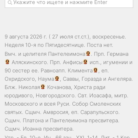
9 августа 2026 г. ( 27 июля ст.ст.), воскресенье.
Неделя 10-я по Пятидесятнице.
Поста нет.
Вмч. и целителя
Пантелеимона
. Прп.
Германа
Аляскинского. Прп.
Анфисы
исп., игумении и
90 сестер ее. Равноапп.
Климента
, еп.
Охридского,
Наума
,
Саввы
,
Горазда
и
Ангеляра
.
Блж.
Николая
Кочанова, Христа ради
юродивого, Новгородского. Свт.
Иоасафа
, митр.
Московского и всея Руси.
Собор Смоленских
святых
. Сщмч.
Амвросия
, еп. Сарапульского.
Сщмч.
Платона
и
Пантелеимона
пресвитера.
Сщмч.
Иоанна
пресвитера.
Утр. - Ев. 10-е,
Ин., 66 зач., XXI, 1-14.
Лит. -
1 Кор.,