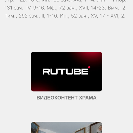
131 зач., IV, 9-16.
Мф., 72 зач., XVII, 14-23.
Вмч.:
2
Тим., 292 зач., II, 1-10.
Ин., 52 зач., XV, 17 - XVI, 2.
ВИДЕОКОНТЕНТ ХРАМА