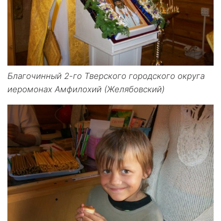
Благочинный 2-го Тверского городского округа
иеромонах Амфилохий (Желябовский)