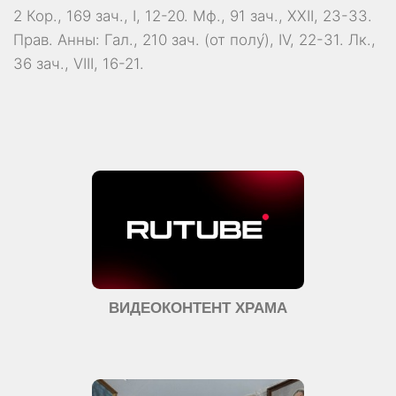
2 Кор., 169 зач., I, 12-20.
Мф., 91 зач., XXII, 23-33.
Прав. Анны:
Гал., 210 зач. (от полу́), IV, 22-31.
Лк.,
36 зач., VIII, 16-21.
ВИДЕОКОНТЕНТ ХРАМА