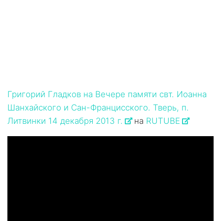
Григорий Гладков на Вечере памяти свт. Иоанна
Шанхайского и Сан-Францисского. Тверь, п.
Литвинки 14 декабря 2013 г.
на
RUTUBE