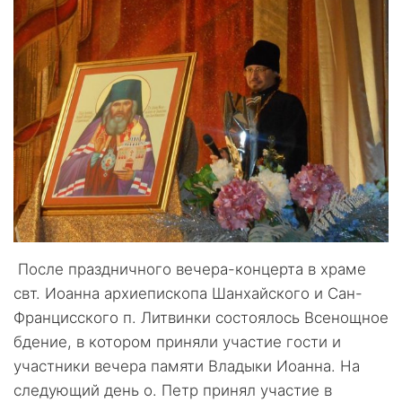
После праздничного вечера-концерта в храме
свт. Иоанна архиепископа Шанхайского и Сан-
Францисского п. Литвинки состоялось Всенощное
бдение, в котором приняли участие гости и
участники вечера памяти Владыки Иоанна. На
следующий день о. Петр принял участие в