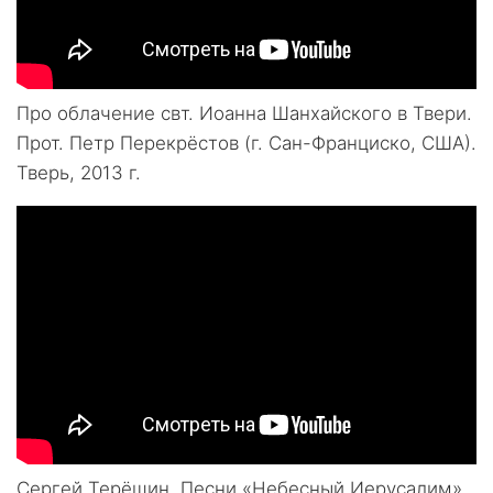
Про облачение свт. Иоанна Шанхайского в Твери.
Прот. Петр Перекрёстов (г. Сан-Франциско, США).
Тверь, 2013 г.
Сергей Терёшин. Песни «Небесный Иерусалим»