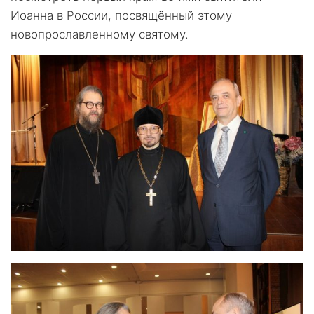
Иоанна в России, посвящённый этому
новопрославленному святому.