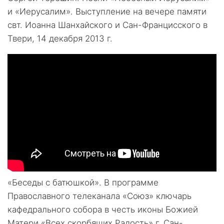
и «Иерусалим». Выступление на вечере памяти
свт. Иоанна Шанхайского и Сан-Францисского в
Твери, 14 декабря 2013 г.
«Беседы с батюшкой». В программе
Православного телеканала «Союз» ключарь
кафедрального собора в честь иконы Божией
Матери «Всех скорбящих Радость» г. Сан-