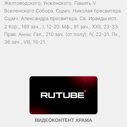
Желтоводского, Унженского. Память
V
Вселенского Собора
. Сщмч.
Николая
пресвитера.
Сщмч.
Александра
пресвитера. Св.
Ираиды
исп.
2 Кор., 169 зач., I, 12-20.
Мф., 91 зач., XXII, 23-33.
Прав. Анны:
Гал., 210 зач. (от полу́), IV, 22-31.
Лк.,
36 зач., VIII, 16-21.
ВИДЕОКОНТЕНТ ХРАМА