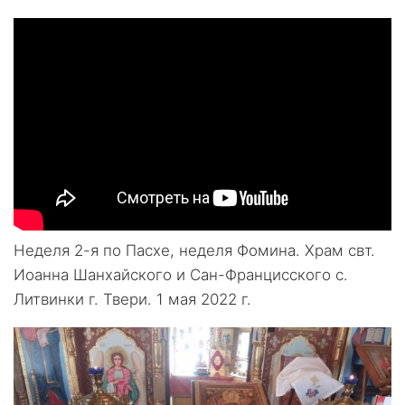
Неделя 2-я по Пасхе, неделя Фомина. Храм свт.
Иоанна Шанхайского и Сан-Францисского с.
Литвинки г. Твери. 1 мая 2022 г.