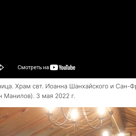
ица. Храм свт. Иоанна Шанхайского и Сан-Фра
 Манилов). 3 мая 2022 г.