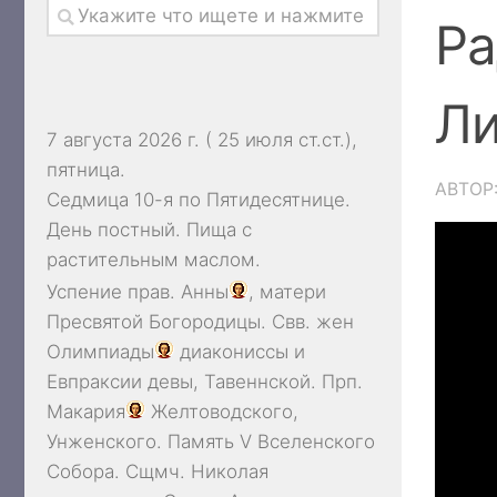
Ра
Ли
7 августа 2026 г. ( 25 июля ст.ст.),
пятница.
АВТОР
Седмица 10-я по Пятидесятнице.
День постный.
Пища с
растительным маслом.
Успение прав.
Анны
, матери
Пресвятой Богородицы. Свв. жен
Олимпиады
диакониссы и
Евпраксии
девы, Тавеннской. Прп.
Макария
Желтоводского,
Унженского. Память
V Вселенского
Собора
. Сщмч.
Николая