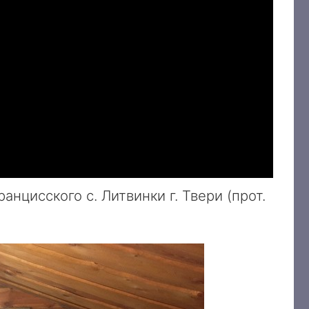
нцисского с. Литвинки г. Твери (прот.