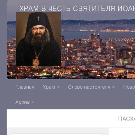
Храм в честь святителя Иоанна Архиепис
Главная
Храм
Слово настоятеля
Ново
Тверской митрополии Русской Правосла
Архив
ПАСХ