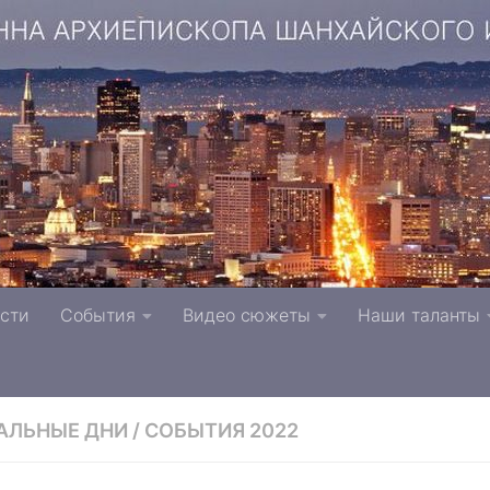
копа Шанхайского и Сан-Францисского г. Тверь п
сти
События
Видео сюжеты
Наши таланты
вной Церкви
АЛЬНЫЕ ДНИ
/
СОБЫТИЯ 2022