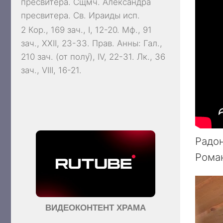
пресвитера. Сщмч.
Александра
пресвитера. Св.
Ираиды
исп.
2 Кор., 169 зач., I, 12-20.
Мф., 91
зач., XXII, 23-33.
Прав. Анны:
Гал.,
210 зач. (от полу́), IV, 22-31.
Лк., 36
зач., VIII, 16-21.
Радон
Роман
ВИДЕОКОНТЕНТ ХРАМА