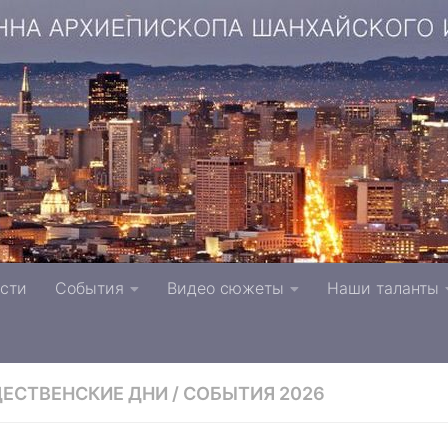
копа Шанхайского и Сан-Францисского г. Тверь п
сти
События
Видео сюжеты
Наши таланты
вной Церкви
ЕСТВЕНСКИЕ ДНИ
/
СОБЫТИЯ 2026