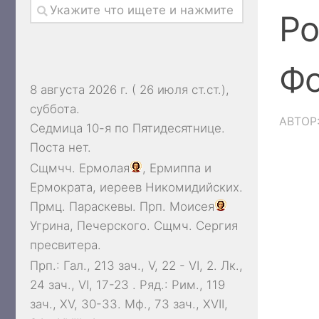
Ро
Фо
8 августа 2026 г. ( 26 июля ст.ст.),
суббота.
АВТОР
Седмица 10-я по Пятидесятнице.
Поста нет.
Сщмчч.
Ермолая
,
Ермиппа
и
Ермократа
, иереев Никомидийских.
Прмц.
Параскевы
. Прп.
Моисея
Угрина, Печерского. Сщмч.
Сергия
пресвитера.
Прп.:
Гал., 213 зач., V, 22 - VI, 2.
Лк.,
24 зач., VI, 17-23
. Ряд.:
Рим., 119
зач., XV, 30-33.
Мф., 73 зач., XVII,