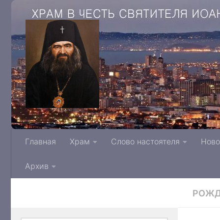
Храм в честь святителя Иоанна Архиепис
Главная
Храм
Слово настоятеля
Ново
Тверской митрополии Русской Правосла
Архив
РОЖД