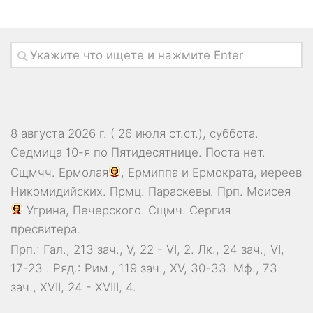
8 августа 2026 г. ( 26 июля ст.ст.), суббота.
Седмица 10-я по Пятидесятнице.
Поста нет.
Сщмчч.
Ермолая
,
Ермиппа
и
Ермократа
, иереев
Никомидийских. Прмц.
Параскевы
. Прп.
Моисея
Угрина, Печерского. Сщмч.
Сергия
пресвитера.
Прп.:
Гал., 213 зач., V, 22 - VI, 2.
Лк., 24 зач., VI,
17-23
. Ряд.:
Рим., 119 зач., XV, 30-33.
Мф., 73
зач., XVII, 24 - XVIII, 4.