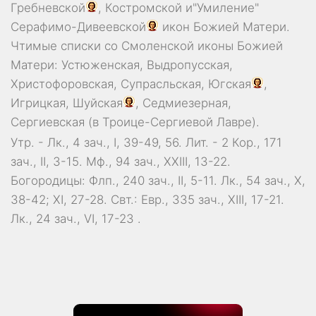
Гребневской
,
Костромской
и"Умиление"
Серафимо-Дивеевской
икон Божией Матери.
Чтимые списки со Смоленской иконы Божией
Матери:
Устюженская
,
Выдропусская
,
Христофоровская
,
Супрасльская
,
Югская
,
Игрицкая
,
Шуйская
,
Седмиезерная
,
Сергиевская
(в Троице-Сергиевой Лавре).
Утр. -
Лк., 4 зач., I, 39-49, 56.
Лит. -
2 Кор., 171
зач., II, 3-15.
Мф., 94 зач., XXIII, 13-22.
Богородицы:
Флп., 240 зач., II, 5-11.
Лк., 54 зач., X,
38-42; XI, 27-28.
Свт.:
Евр., 335 зач., XIII, 17-21.
Лк., 24 зач., VI, 17-23
.