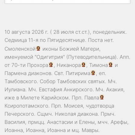
10 августа 2026 г. ( 28 июля ст.ст.), понедельник.
Седмица 11-я по Пятидесятнице.
Поста нет.
Смоленской
иконы Божией Матери,
именуемой "Одигитрия" (Путеводительница). Апп.
от 70-ти
Прохора
,
Никанора
,
Тимона
и
Пармена
диаконов. Свт.
Питирима
, еп.
Тамбовского.
Собор
Тамбовских святых. Мч.
Иулиана
. Мч.
Евстафия
Анкирского. Мч.
Акакия
,
иже в Милете Карийском. Прп.
Павла
Ксиропотамского. Прп.
Моисея
, чудотворца
Печерского. Сщмч.
Николая
диакона. Прмч.
Василия
, прмцц.
Анастасии
и
Елены
, мчч.
Арефы
,
Иоанна
,
Иоанна
,
Иоанна
и мц.
Мавры
.