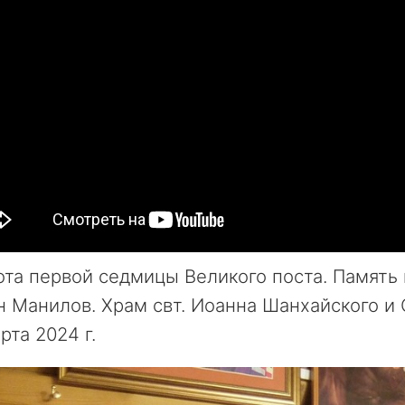
та первой седмицы Великого поста. Память 
 Манилов. Храм свт. Иоанна Шанхайского и С
рта 2024 г.