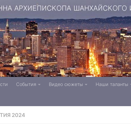
копа Шанхайского и Сан-Францисского г. Тверь п
сти
События
Видео сюжеты
Наши таланты
вной Церкви
ТИЯ 2024