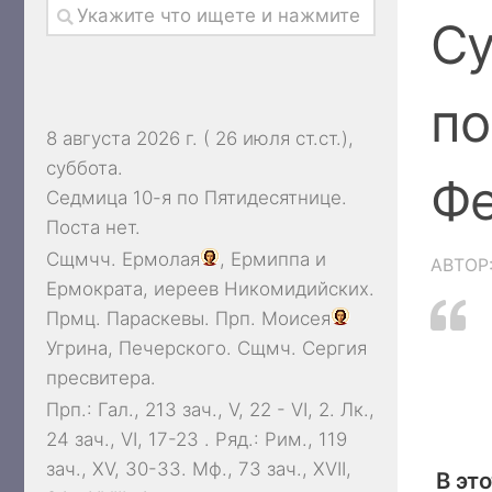
Су
по
8 августа 2026 г. ( 26 июля ст.ст.),
суббота.
Фе
Седмица 10-я по Пятидесятнице.
Поста нет.
Сщмчч.
Ермолая
,
Ермиппа
и
АВТОР
Ермократа
, иереев Никомидийских.
Прмц.
Параскевы
. Прп.
Моисея
Угрина, Печерского. Сщмч.
Сергия
пресвитера.
Прп.:
Гал., 213 зач., V, 22 - VI, 2.
Лк.,
24 зач., VI, 17-23
. Ряд.:
Рим., 119
зач., XV, 30-33.
Мф., 73 зач., XVII,
В это