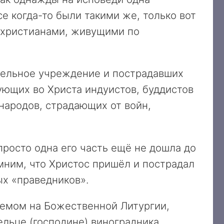
е когда-то были такими же, только вот
 христианами, живущими по
тельное учреждение и пострадавших
рующих во Христа индуистов, буддистов
народов, страдающих от войн,
росто одна его часть ещё не дошла до
мним, что Христос пришёл и пострадал
ых «праведников».
таемом на Божественной Литургии,
ельце (господине) виноградника,