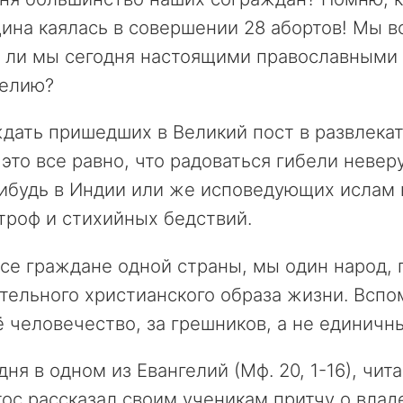
на каялась в совершении 28 абортов! Мы вс
и ли мы сегодня настоящими православными
гелию?
дать пришедших в Великий пост в развлека
 это все равно, что радоваться гибели неве
ибудь в Индии или же исповедующих ислам 
троф и стихийных бедствий.
е граждане одной страны, мы один народ, п
тельного христианского образа жизни. Вспо
ё человечество, за грешников, а не единичн
ня в одном из Евангелий (Мф. 20, 1-16), чи
ос рассказал своим ученикам притчу о влад