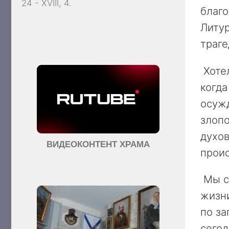
24 - XVIII, 4.
благ
Литу
траге
Хоте
когда
осужд
злопо
духов
ВИДЕОКОНТЕНТ ХРАМА
прои
Мы с
жизни
по за
сегод