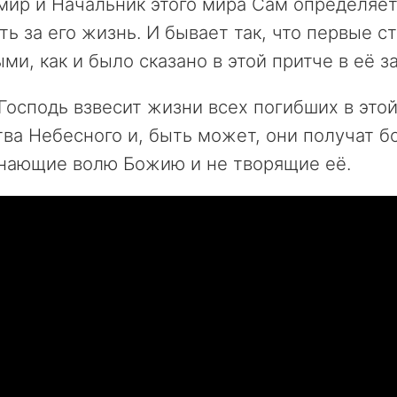
мир и Начальник этого мира Сам определяет 
ть за его жизнь. И бывает так, что первые с
ми, как и было сказано в этой притче в её 
осподь взвесит жизни всех погибших в это
ва Небесного и, быть может, они получат б
знающие волю Божию и не творящие её.