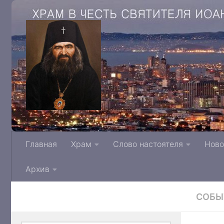
Храм в честь святителя Иоанна Архиепис
Главная
Храм
Слово настоятеля
Ново
Тверской митрополии Русской Правосла
Архив
СОБЫ