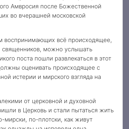
кого Амвросия после Божественной
ших во вчерашней московской
ем воспринимающих всё происходящее,
 и священников, можно услышать
кого поста пошли развлекаться в этот
должны оценивать происходящее с
ной истерии и мирского взгляда на
лекими от церковной и духовной
ришли в Церковь и стали пытаться жить
-мирски, по-плотски, как живут
ак однажды на исповеди одна