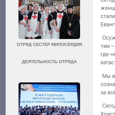
женщи
стал
Еван
Осуж
ОТРЯД СЕСТЕР МИЛОСЕРДИЯ
там –
где-н
катас
ДЕЯТЕЛЬНОСТЬ ОТРЯДА
Мы вс
созна
за вс
Сегод
Христ