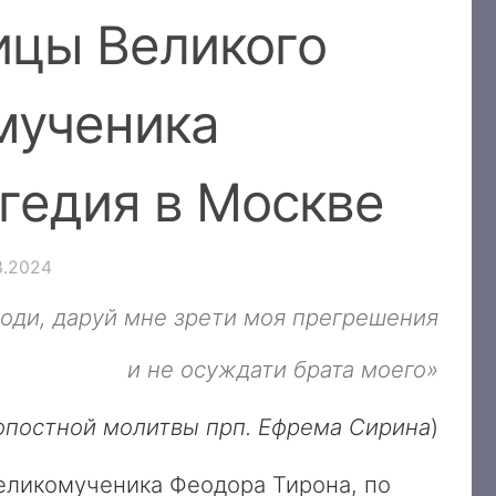
ицы Великого
мученика
гедия в Москве
3.2024
оди, даруй мне зрети моя прегрешения
и не осуждати брата моего»
опостной молитвы прп. Ефрема Сирина
)
 великомученика Феодора Тирона, по