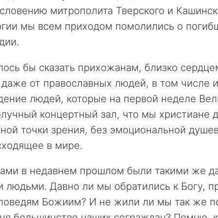
ословению митрополита Тверского и Кашинс
ргии мы всем приходом помолились о погиб
дии.
лось бы сказать прихожанам, близко сердц
 даже от православных людей, в том числе
ение людей, которые на первой неделе Вели
лучный концертный зал, что мы христиане 
ной точки зрения, без эмоциональной душев
сходящее в мире.
ами в недавнем прошлом были такими же да
 людьми. Давно ли мы обратились к Богу, п
поведям Божиим? И не жили ли мы так же по
ня большинство наших сограждан? Помню, к