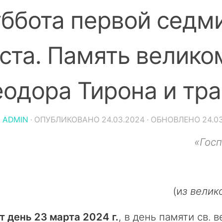
ббота первой седм
ста. Память велико
одора Тирона и тра
:
ADMIN
· ОПУБЛИКОВАНО
24.03.2024
· ОБНОВЛЕНО
24.0
«Госп
(и
з велик
т день 23 марта 2024 г.
, в день памяти св.