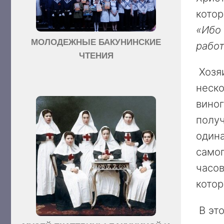
котор
«Ибо 
МОЛОДЕЖНЫЕ БАКУНИНСКИЕ
работ
ЧТЕНИЯ
Хозя
неско
виног
получ
одина
самог
часов
котор
В это