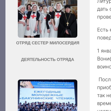
Литур
дать 
пров
Есть 
повед
ОТРЯД СЕСТЕР МИЛОСЕРДИЯ
1 янв
Вониф
ДЕЯТЕЛЬНОСТЬ ОТРЯДА
воино
Послу
приоб
так н
време