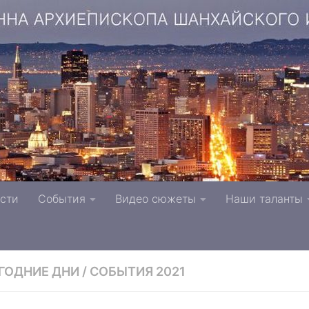
копа Шанхайского и Сан-Францисского г. Тверь п
сти
События
Видео сюжеты
Наши таланты
вной Церкви
ГОДНИЕ ДНИ
/
СОБЫТИЯ 2021