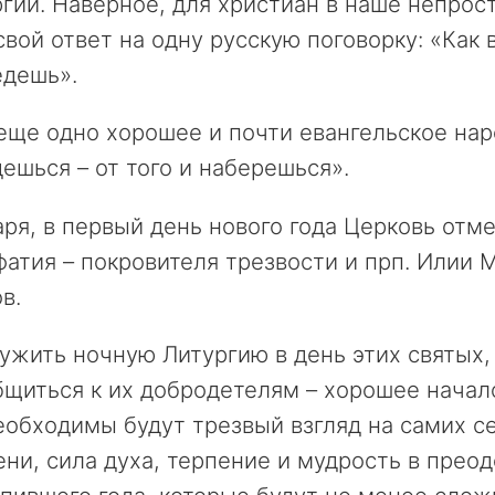
гии. Наверное, для христиан в наше непрос
свой ответ на одну русскую поговорку: «Как 
едешь».
еще одно хорошее и почти евангельское на
ешься – от того и наберешься».
аря, в первый день нового года Церковь отм
атия – покровителя трезвости и прп. Илии 
в.
жить ночную Литургию в день этих святых, 
щиться к их добродетелям – хорошее начало
еобходимы будут трезвый взгляд на самих с
ни, сила духа, терпение и мудрость в прео