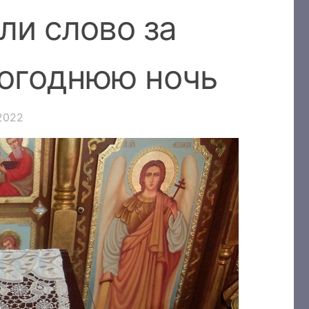
ли слово за
вогоднюю ночь
.2022