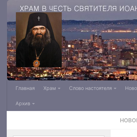
Храм в честь святителя Иоанна Архиепис
Главная
Храм
Слово настоятеля
Ново
Тверской митрополии Русской Правосла
Архив
НОВО