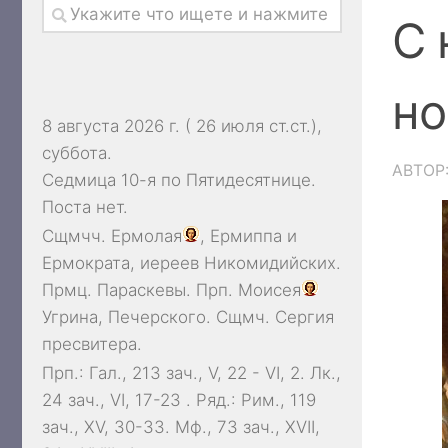
С 
но
8 августа 2026 г. ( 26 июля ст.ст.),
суббота.
АВТОР
Седмица 10-я по Пятидесятнице.
Поста нет.
Сщмчч.
Ермолая
,
Ермиппа
и
Ермократа
, иереев Никомидийских.
Прмц.
Параскевы
. Прп.
Моисея
Угрина, Печерского. Сщмч.
Сергия
пресвитера.
Прп.:
Гал., 213 зач., V, 22 - VI, 2.
Лк.,
24 зач., VI, 17-23
. Ряд.:
Рим., 119
зач., XV, 30-33.
Мф., 73 зач., XVII,