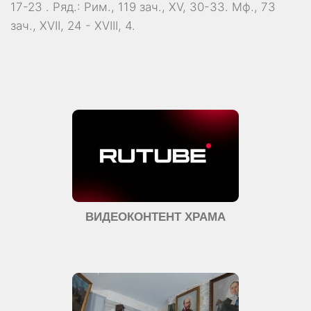
17-23
. Ряд.:
Рим., 119 зач., XV, 30-33.
Мф., 73
зач., XVII, 24 - XVIII, 4.
ВИДЕОКОНТЕНТ ХРАМА