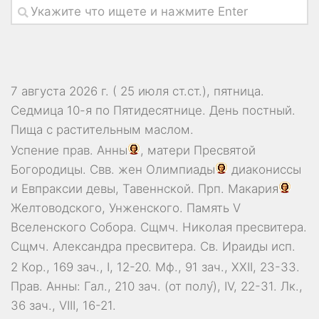
7 августа 2026 г. ( 25 июля ст.ст.), пятница.
Седмица 10-я по Пятидесятнице. День постный.
Пища с растительным маслом.
Успение прав.
Анны
, матери Пресвятой
Богородицы. Свв. жен
Олимпиады
диакониссы
и
Евпраксии
девы, Тавеннской. Прп.
Макария
Желтоводского, Унженского. Память
V
Вселенского Собора
. Сщмч.
Николая
пресвитера.
Сщмч.
Александра
пресвитера. Св.
Ираиды
исп.
2 Кор., 169 зач., I, 12-20.
Мф., 91 зач., XXII, 23-33.
Прав. Анны:
Гал., 210 зач. (от полу́), IV, 22-31.
Лк.,
36 зач., VIII, 16-21.