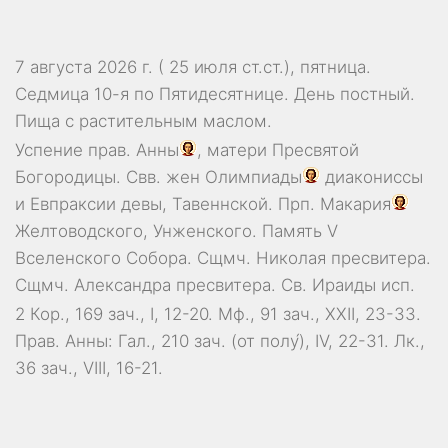
7 августа 2026 г. ( 25 июля ст.ст.), пятница.
Седмица 10-я по Пятидесятнице. День постный.
Пища с растительным маслом.
Успение прав.
Анны
, матери Пресвятой
Богородицы. Свв. жен
Олимпиады
диакониссы
и
Евпраксии
девы, Тавеннской. Прп.
Макария
Желтоводского, Унженского. Память
V
Вселенского Собора
. Сщмч.
Николая
пресвитера.
Сщмч.
Александра
пресвитера. Св.
Ираиды
исп.
2 Кор., 169 зач., I, 12-20.
Мф., 91 зач., XXII, 23-33.
Прав. Анны:
Гал., 210 зач. (от полу́), IV, 22-31.
Лк.,
36 зач., VIII, 16-21.