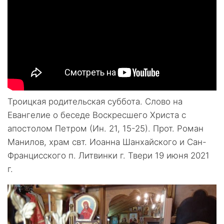
Троицкая родительская суббота. Слово на
Евангелие о беседе Воскресшего Христа с
апостолом Петром (Ин. 21, 15-25). Прот. Роман
Манилов, храм свт. Иоанна Шанхайского и Сан-
Францисского п. Литвинки г. Твери 19 июня 2021
г.