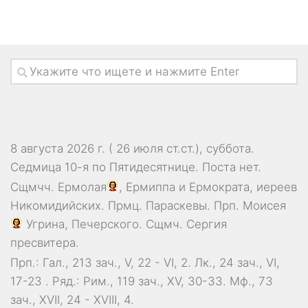
8 августа 2026 г. ( 26 июля ст.ст.), суббота.
Седмица 10-я по Пятидесятнице.
Поста нет.
Сщмчч.
Ермолая
,
Ермиппа
и
Ермократа
, иереев
Никомидийских. Прмц.
Параскевы
. Прп.
Моисея
Угрина, Печерского. Сщмч.
Сергия
пресвитера.
Прп.:
Гал., 213 зач., V, 22 - VI, 2.
Лк., 24 зач., VI,
17-23
. Ряд.:
Рим., 119 зач., XV, 30-33.
Мф., 73
зач., XVII, 24 - XVIII, 4.