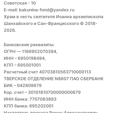
Советская - 10
E-mail: bakunina-fond@yandex.ru
Храм в честь святителя Иоанна архиепископа
Шанхайского и Сан-Францисского © 2018-
2026.
Банковские реквизиты:
ОГРН — 1166952070394,
ИНН – 6950198494,
КПП – 695001001
Расчетный счет 40703810563710000113
ТВЕРСКОЕ ОТДЕЛЕНИЕ N8607 ПАО СБЕРБАНК
БИК – 042809679
Кор. счет – 30101810700000000679
ИНН банка: 7707083893
КПП банка: 695202001
Настоятель прихода Роман Александрович