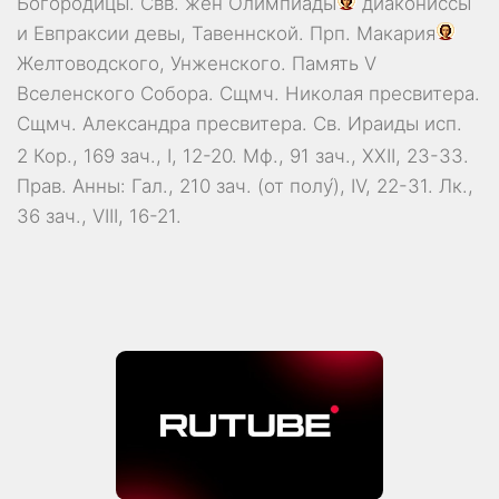
Богородицы. Свв. жен
Олимпиады
диакониссы
и
Евпраксии
девы, Тавеннской. Прп.
Макария
Желтоводского, Унженского. Память
V
Вселенского Собора
. Сщмч.
Николая
пресвитера.
Сщмч.
Александра
пресвитера. Св.
Ираиды
исп.
2 Кор., 169 зач., I, 12-20.
Мф., 91 зач., XXII, 23-33.
Прав. Анны:
Гал., 210 зач. (от полу́), IV, 22-31.
Лк.,
36 зач., VIII, 16-21.