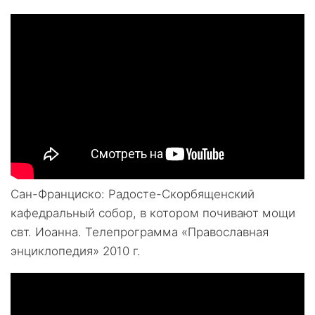
Сан-Франциско: Радосте-Скорбященский
кафедральный собор, в котором почивают мощи
свт. Иоанна. Телепрограмма «Православная
энциклопедия» 2010 г.