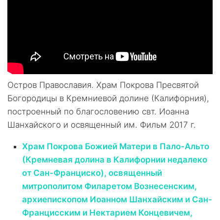
Остров Православия. Храм Покрова Пресвятой
Богородицы в Кремниевой долине (Калифорния),
построенный по благословению свт. Иоанна
Шанхайского и освященный им. Фильм 2017 г.
Храм Покрова Божией Матери в Пало-Альто
(Кремневая долина в Калифорнии недалеко
от Сан-Франциско), освященный
митрополитом Филаретом Вознесенским,
архиепископом Иоанном Шанхайским и Сан-
Францисским и Нектарием Концевичем,