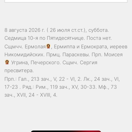
8 августа 2026 г. ( 26 июля ст.ст.), суббота.
Седмица 10-я по Пятидесятнице.
Поста нет.
Сщмчч.
Ермолая
,
Ермиппа
и
Ермократа
, иереев
Никомидийских. Прмц.
Параскевы
. Прп.
Моисея
Угрина, Печерского. Сщмч.
Сергия
пресвитера.
Прп.:
Гал., 213 зач., V, 22 - VI, 2.
Лк., 24 зач., VI,
17-23
. Ряд.:
Рим., 119 зач., XV, 30-33.
Мф., 73
зач., XVII, 24 - XVIII, 4.