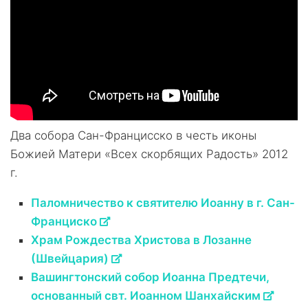
Два собора Сан-Францисско в честь иконы
Божией Матери «Всех скорбящих Радость» 2012
г.
Паломничество к святителю Иоанну в г. Сан-
Франциско
Храм Рождества Христова в Лозанне
(Швейцария)
Вашингтонский собор Иоанна Предтечи,
основанный свт. Иоанном Шанхайским