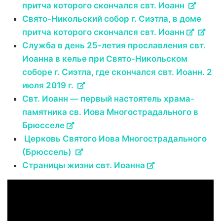
притча которого скончался свт. Иоанн
Свято-Никольский собор г. Сиэтла, в доме
притча которого скончался свт. Иоанн
Служба в день 25-летия прославления свт.
Иоанна в келье при Свято-Никольском
соборе г. Сиэтла, где скончался свт. Иоанн. 2
июля 2019 г.
Свт. Иоанн — первый настоятель храма-
памятника св. Иова Многострадального в
Брюсселе
Церковь Святого Иова Многострадального
(Брюссель)
Страницы жизни свт. Иоанна