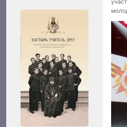
учас
моло