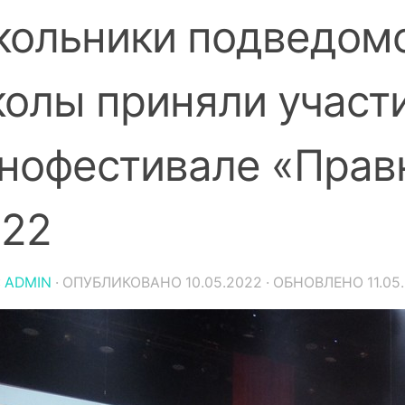
ольники подведом
олы приняли участи
нофестивале «Прав
022
:
ADMIN
· ОПУБЛИКОВАНО
10.05.2022
· ОБНОВЛЕНО
11.05