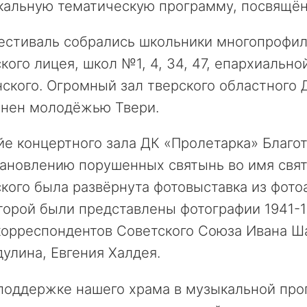
кальную тематическую программу, посвящё
стиваль собрались школьники многопрофиль
кого лицея, школ №1, 4, 34, 47, епархиально
ского. Огромный зал тверского областного 
лнен молодёжью Твери.
йе концертного зала ДК «Пролетарка» Благ
ановлению порушенных святынь во имя свят
кого была развёрнута фотовыставка из фот
торой были представлены фотографии 1941-1
орреспондентов Советского Союза Ивана Ша
улина, Евгения Халдея.
поддержке нашего храма в музыкальной про