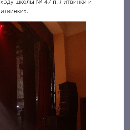
ходу школы № 47 п. Литвинки и
итвинки».