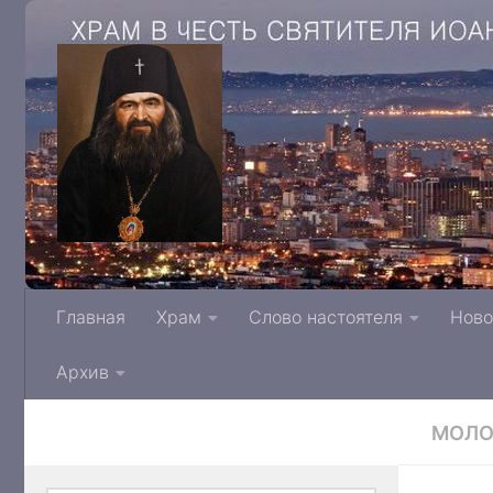
Храм в честь святителя Иоанна Архиепис
Главная
Храм
Слово настоятеля
Ново
Тверской митрополии Русской Правосла
Архив
МОЛ