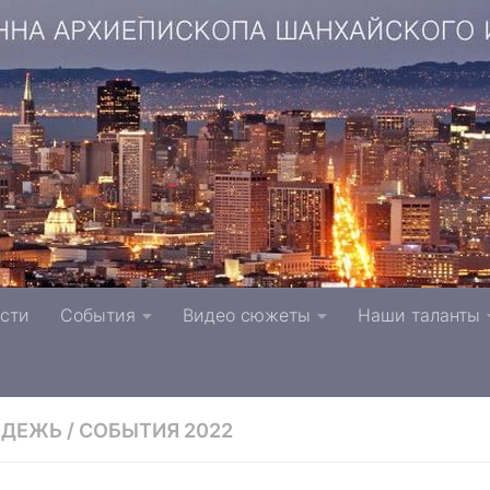
копа Шанхайского и Сан-Францисского г. Тверь п
сти
События
Видео сюжеты
Наши таланты
вной Церкви
ОДЕЖЬ
/
СОБЫТИЯ 2022