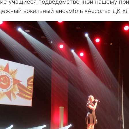
тие учащиеся подведомственной нашему при
дёжный вокальный ансамбль «Ассоль» ДК «Л