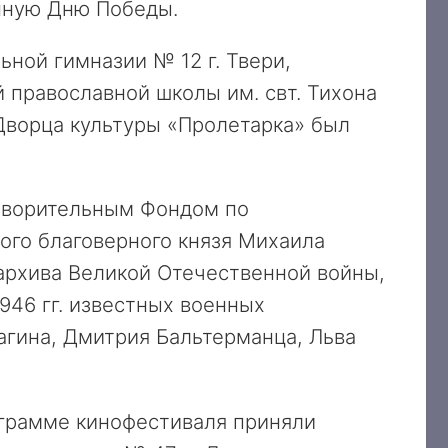
нную Дню Победы.
ной гимназии № 12 г. Твери,
й православной школы им. свт. Тихона
Дворца культуры «Пролетарка» был
отворительным Фондом по
ого благоверного князя Михаила
оархива Великой Отечественной войны,
946 гг. известных военных
гина, Дмитрия Бальтерманца, Льва
грамме кинофестиваля приняли