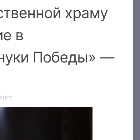
ственной храму
е в
нуки Победы» —
.2022