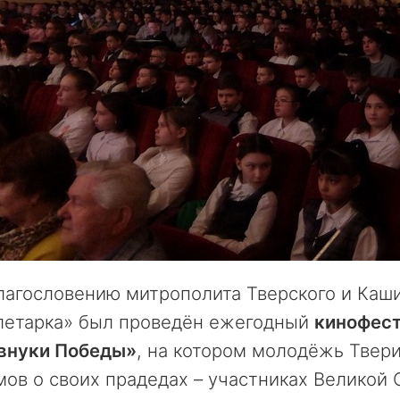
лагословению митрополита Тверского и Каш
летарка» был проведён ежегодный
кинофест
внуки Победы»
, на котором молодёжь Твер
ов о своих прадедах – участниках Великой 