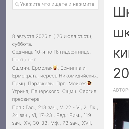
Шк
шк
8 августа 2026 г. ( 26 июля ст.ст.),
суббота.
ки
Седмица 10-я по Пятидесятнице.
Поста нет.
2
Сщмчч.
Ермолая
,
Ермиппа
и
Ермократа
, иереев Никомидийских.
Прмц.
Параскевы
. Прп.
Моисея
АВТОР
Угрина, Печерского. Сщмч.
Сергия
пресвитера.
Прп.:
Гал., 213 зач., V, 22 - VI, 2.
Лк.,
24 зач., VI, 17-23
. Ряд.:
Рим., 119
зач., XV, 30-33.
Мф., 73 зач., XVII,